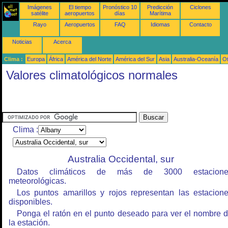
Imágenes
El tiempo
Pronóstico 10
Predicción
Ciclones
satélite
aeropuertos
días
Marítima
Rayo
Aeropuertos
FAQ
Idiomas
Contacto
Noticias
Acerca
Clima :
Europa
África
América del Norte
América del Sur
Asia
Australia-Oceanía
O
Valores climatológicos normales
Clima :
Australia Occidental, sur
Datos climáticos de más de 3000 estacione
meteorológicas.
Los puntos amarillos y rojos representan las estacion
disponibles.
Ponga el ratón en el punto deseado para ver el nombre 
la estación.