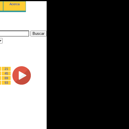
Acerca
21
45
69
93