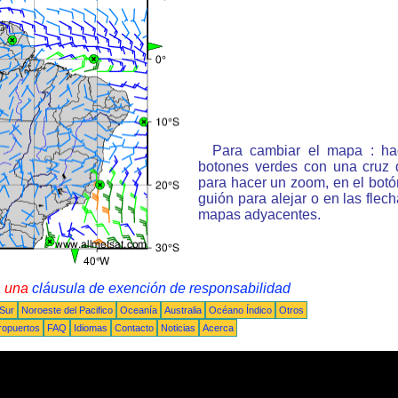
Para cambiar el mapa : ha
botones verdes con una cruz 
para hacer un zoom, en el bot
guión para alejar o en las flec
mapas adyacentes.
a una
cláusula de exención de responsabilidad
 Sur
Noroeste del Pacifico
Oceanía
Australia
Océano Índico
Otros
ropuertos
FAQ
Idiomas
Contacto
Noticias
Acerca