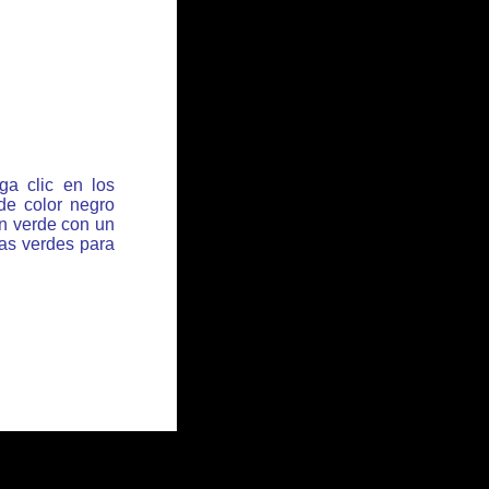
ga clic en los
de color negro
ón verde con un
has verdes para