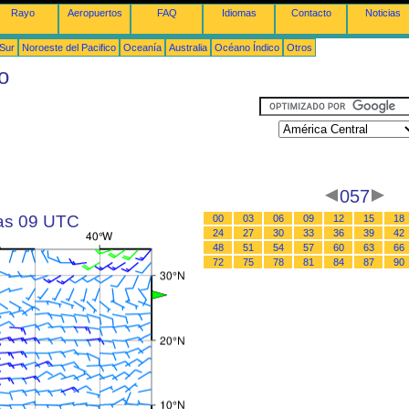
Rayo
Aeropuertos
FAQ
Idiomas
Contacto
Noticias
 Sur
Noroeste del Pacifico
Oceanía
Australia
Océano Índico
Otros
o
057
las 09 UTC
00
03
06
09
12
15
18
24
27
30
33
36
39
42
48
51
54
57
60
63
66
72
75
78
81
84
87
90