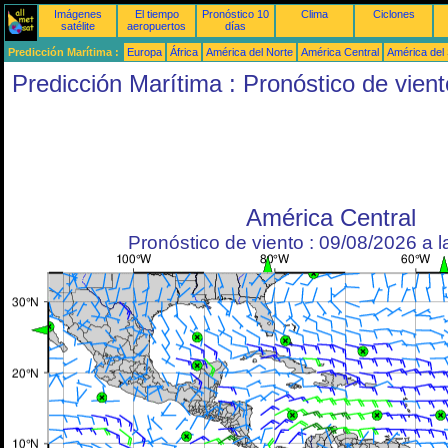
Imágenes
El tiempo
Pronóstico 10
Clima
Ciclones
satélite
aeropuertos
días
Predicción Marítima :
Europa
África
América del Norte
América Central
América del
Predicción Marítima : Pronóstico de vient
América Central
Pronóstico de viento : 09/08/2026 a 