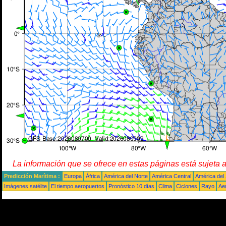
La información que se ofrece en estas páginas está sujeta 
Predicción Marítima :
Europa
África
América del Norte
América Central
América del
Imágenes satélite
El tiempo aeropuertos
Pronóstico 10 días
Clima
Ciclones
Rayo
Ae