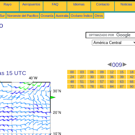
Rayo
Aeropuertos
FAQ
Idiomas
Contacto
Noticias
 Sur
Noroeste del Pacifico
Oceanía
Australia
Océano Índico
Otros
o
009
las 15 UTC
00
03
06
09
12
15
18
24
27
30
33
36
39
42
48
51
54
57
60
63
66
72
75
78
81
84
87
90