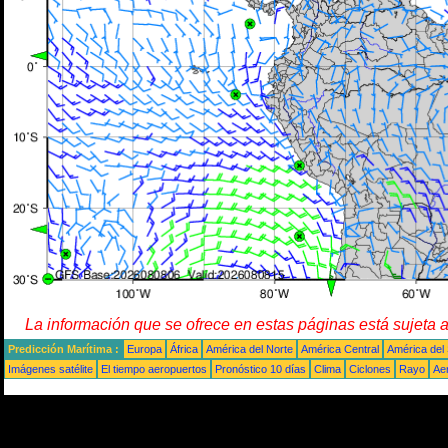
La información que se ofrece en estas páginas está sujeta 
Predicción Marítima :
Europa
África
América del Norte
América Central
América del
Imágenes satélite
El tiempo aeropuertos
Pronóstico 10 días
Clima
Ciclones
Rayo
Ae