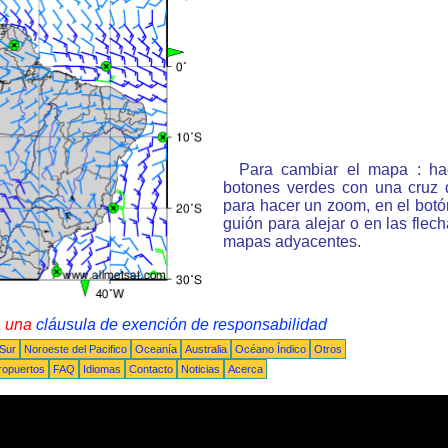
Para cambiar el mapa : ha
botones verdes con una cruz 
para hacer un zoom, en el bot
guión para alejar o en las flec
mapas adyacentes.
a una
cláusula de exención de responsabilidad
 Sur
Noroeste del Pacifico
Oceanía
Australia
Océano Índico
Otros
ropuertos
FAQ
Idiomas
Contacto
Noticias
Acerca