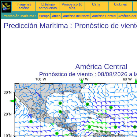
Imágenes
El tiempo
Pronóstico 10
Clima
Ciclones
satélite
aeropuertos
días
Predicción Marítima :
Europa
África
América del Norte
América Central
América del
Predicción Marítima : Pronóstico de vient
América Central
Pronóstico de viento : 08/08/2026 a 