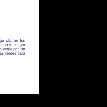
ga clic en los
de color negro
ón verde con un
has verdes para