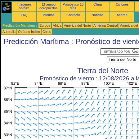
Imágenes
El tiempo
Pronóstico 10
Clima
Ciclones
satélite
aeropuertos
días
FAQ
Idiomas
Contacto
Noticias
Acerca
Predicción Marítima :
Europa
África
América del Norte
América Central
América del
Australia
Océano Índico
Otros
Predicción Marítima : Pronóstico de vient
Tierra del Norte
Pronóstico de viento : 12/08/2026 a 