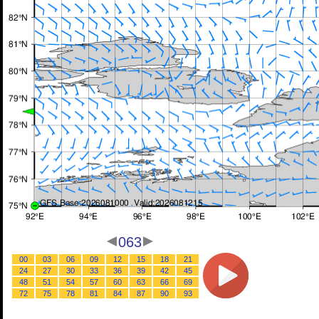
063
00
03
06
09
12
15
18
21
24
27
30
33
36
39
42
45
48
51
54
57
60
63
66
69
72
75
78
81
84
87
90
93