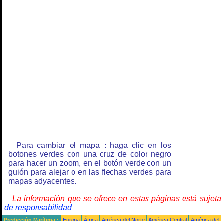
Para cambiar el mapa : haga clic en los
botones verdes con una cruz de color negro
para hacer un zoom, en el botón verde con un
guión para alejar o en las flechas verdes para
mapas adyacentes.
La información que se ofrece en estas páginas está sujet
de responsabilidad
Predicción Marítima :
Europa
África
América del Norte
América Central
América del