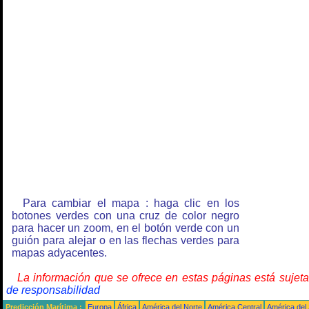
Para cambiar el mapa : haga clic en los
botones verdes con una cruz de color negro
para hacer un zoom, en el botón verde con un
guión para alejar o en las flechas verdes para
mapas adyacentes.
La información que se ofrece en estas páginas está sujet
de responsabilidad
Predicción Marítima :
Europa
África
América del Norte
América Central
América del