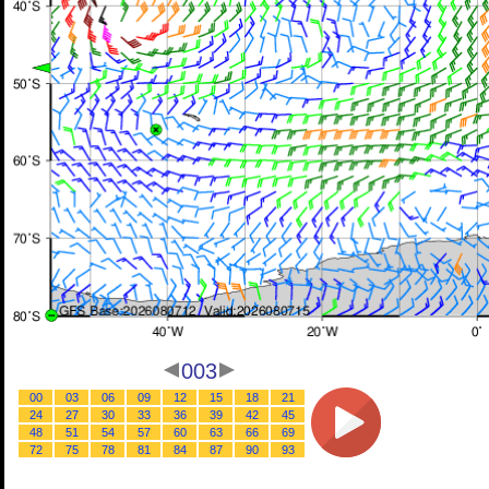
003
00
03
06
09
12
15
18
21
24
27
30
33
36
39
42
45
48
51
54
57
60
63
66
69
72
75
78
81
84
87
90
93