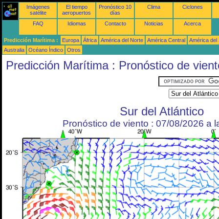
Imágenes
El tiempo
Pronóstico 10
Clima
Ciclones
satélite
aeropuertos
días
FAQ
Idiomas
Contacto
Noticias
Acerca
Predicción Marítima :
Europa
África
América del Norte
América Central
América del
Australia
Océano Índico
Otros
Predicción Marítima : Pronóstico de vient
Sur del Atlántico
Pronóstico de viento : 07/08/2026 a 