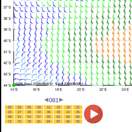
081
00
03
06
09
12
15
18
21
24
27
30
33
36
39
42
45
48
51
54
57
60
63
66
69
72
75
78
81
84
87
90
93