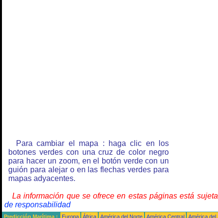
Para cambiar el mapa : haga clic en los
botones verdes con una cruz de color negro
para hacer un zoom, en el botón verde con un
guión para alejar o en las flechas verdes para
mapas adyacentes.
La información que se ofrece en estas páginas está sujet
de responsabilidad
Predicción Marítima :
Europa
África
América del Norte
América Central
América del