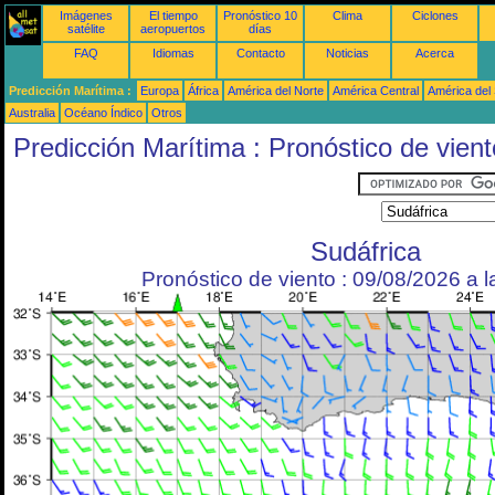
Imágenes
El tiempo
Pronóstico 10
Clima
Ciclones
satélite
aeropuertos
días
FAQ
Idiomas
Contacto
Noticias
Acerca
Predicción Marítima :
Europa
África
América del Norte
América Central
América del
Australia
Océano Índico
Otros
Predicción Marítima : Pronóstico de vient
Sudáfrica
Pronóstico de viento : 09/08/2026 a 