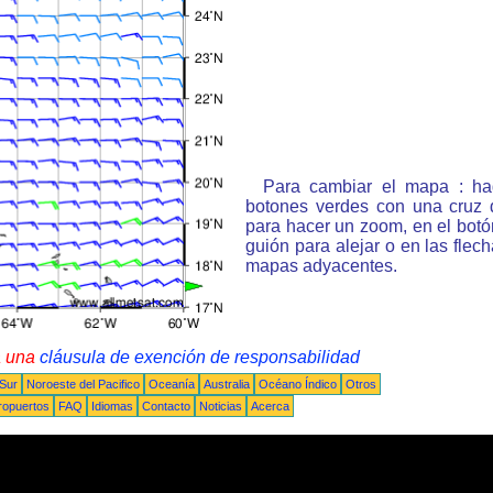
Para cambiar el mapa : ha
botones verdes con una cruz 
para hacer un zoom, en el bot
guión para alejar o en las flec
mapas adyacentes.
a una
cláusula de exención de responsabilidad
 Sur
Noroeste del Pacifico
Oceanía
Australia
Océano Índico
Otros
ropuertos
FAQ
Idiomas
Contacto
Noticias
Acerca