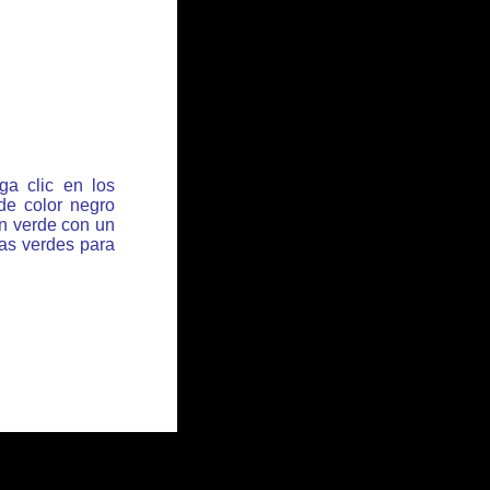
ga clic en los
de color negro
ón verde con un
has verdes para