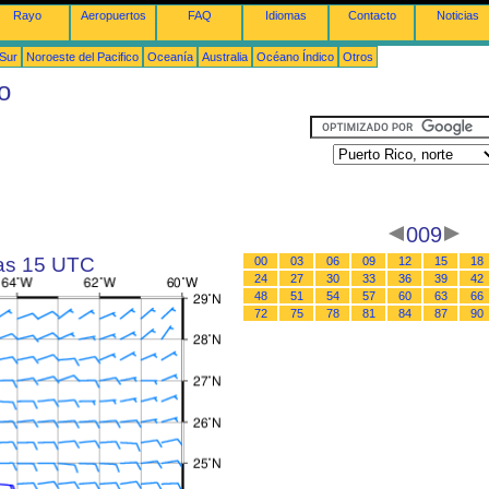
Rayo
Aeropuertos
FAQ
Idiomas
Contacto
Noticias
 Sur
Noroeste del Pacifico
Oceanía
Australia
Océano Índico
Otros
o
009
las 15 UTC
00
03
06
09
12
15
18
24
27
30
33
36
39
42
48
51
54
57
60
63
66
72
75
78
81
84
87
90