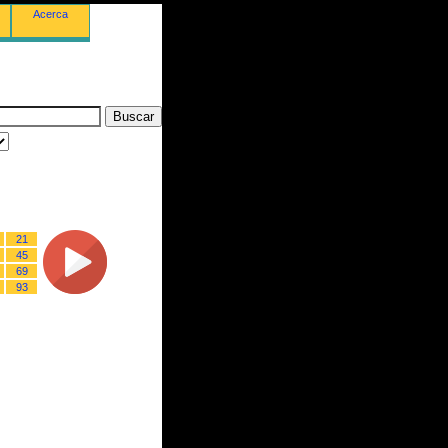
Acerca
21
45
69
93