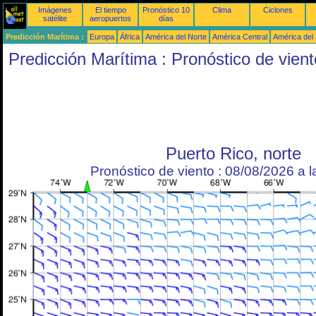
Imágenes
El tiempo
Pronóstico 10
Clima
Ciclones
satélite
aeropuertos
días
Predicción Marítima :
Europa
África
América del Norte
América Central
América del
Predicción Marítima : Pronóstico de vient
Puerto Rico, norte
Pronóstico de viento : 08/08/2026 a 