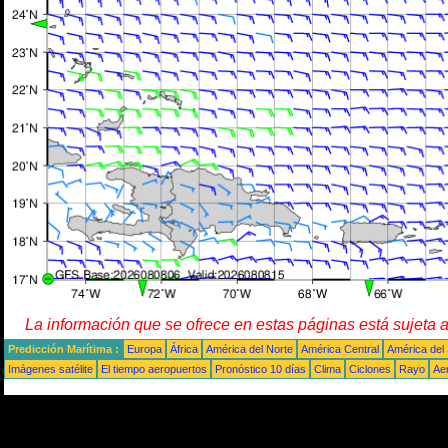
La información que se ofrece en estas páginas está sujeta 
Predicción Marítima :
Europa
África
América del Norte
América Central
América del
Imágenes satélite
El tiempo aeropuertos
Pronóstico 10 días
Clima
Ciclones
Rayo
Ae