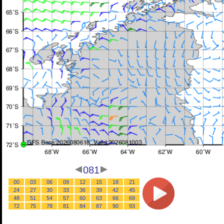
081
00
03
06
09
12
15
18
21
24
27
30
33
36
39
42
45
48
51
54
57
60
63
66
69
72
75
78
81
84
87
90
93