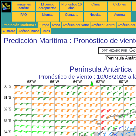
Imágenes
El tiempo
Pronóstico 10
Clima
Ciclones
satélite
aeropuertos
días
FAQ
Idiomas
Contacto
Noticias
Acerca
Predicción Marítima :
Europa
África
América del Norte
América Central
América del
Australia
Océano Índico
Otros
Predicción Marítima : Pronóstico de vient
Península Antártica
Pronóstico de viento : 10/08/2026 a 