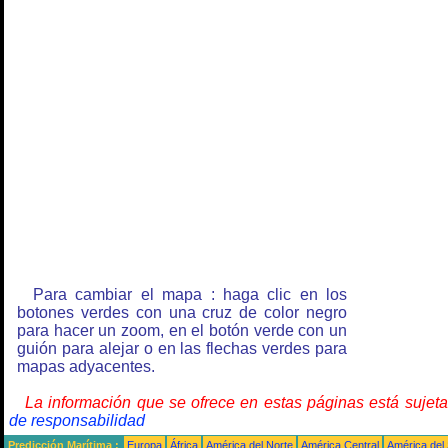
Para cambiar el mapa : haga clic en los
botones verdes con una cruz de color negro
para hacer un zoom, en el botón verde con un
guión para alejar o en las flechas verdes para
mapas adyacentes.
La información que se ofrece en estas páginas está sujet
de responsabilidad
Predicción Marítima :
Europa
África
América del Norte
América Central
América del