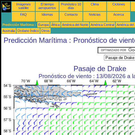
Imágenes
El tiempo
Pronóstico 10
Clima
Ciclones
satélite
aeropuertos
días
FAQ
Idiomas
Contacto
Noticias
Acerca
Predicción Marítima :
Europa
África
América del Norte
América Central
América del
Australia
Océano Índico
Otros
Predicción Marítima : Pronóstico de vient
Pasaje de Drake
Pronóstico de viento : 13/08/2026 a 