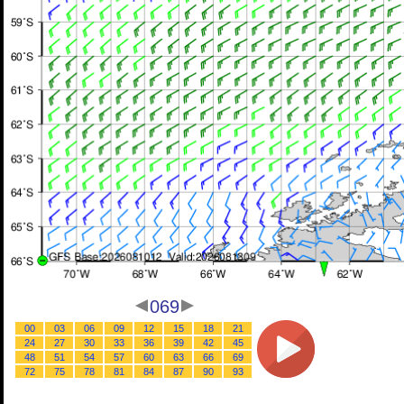
069
00
03
06
09
12
15
18
21
24
27
30
33
36
39
42
45
48
51
54
57
60
63
66
69
72
75
78
81
84
87
90
93