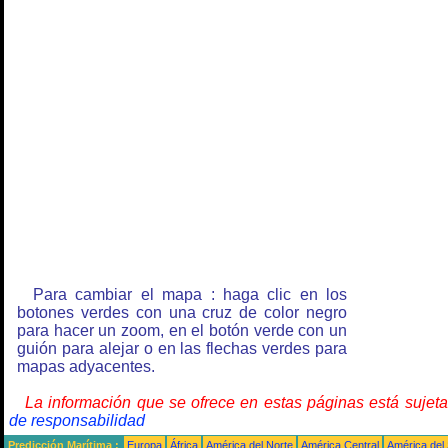
Para cambiar el mapa : haga clic en los
botones verdes con una cruz de color negro
para hacer un zoom, en el botón verde con un
guión para alejar o en las flechas verdes para
mapas adyacentes.
La información que se ofrece en estas páginas está sujet
de responsabilidad
Predicción Marítima :
Europa
África
América del Norte
América Central
América del