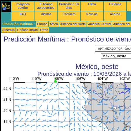
Imágenes
El tiempo
Pronóstico 10
Clima
Ciclones
satélite
aeropuertos
días
FAQ
Idiomas
Contacto
Noticias
Acerca
Predicción Marítima :
Europa
África
América del Norte
América Central
América del
Australia
Océano Índico
Otros
Predicción Marítima : Pronóstico de vient
México, oeste
Pronóstico de viento : 10/08/2026 a 