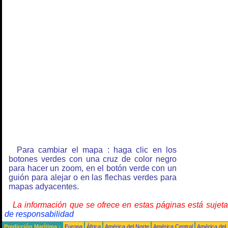
Para cambiar el mapa : haga clic en los
botones verdes con una cruz de color negro
para hacer un zoom, en el botón verde con un
guión para alejar o en las flechas verdes para
mapas adyacentes.
La información que se ofrece en estas páginas está sujet
de responsabilidad
Predicción Marítima :
Europa
África
América del Norte
América Central
América del