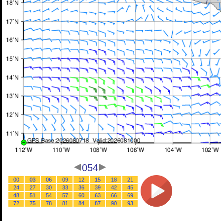
054
00
03
06
09
12
15
18
21
24
27
30
33
36
39
42
45
48
51
54
57
60
63
66
69
72
75
78
81
84
87
90
93