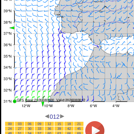
012
00
03
06
09
12
15
18
21
24
27
30
33
36
39
42
45
48
51
54
57
60
63
66
69