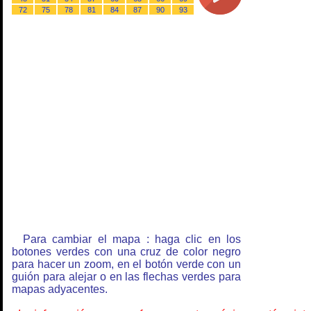
72
75
78
81
84
87
90
93
Para cambiar el mapa : haga clic en los
botones verdes con una cruz de color negro
para hacer un zoom, en el botón verde con un
guión para alejar o en las flechas verdes para
mapas adyacentes.