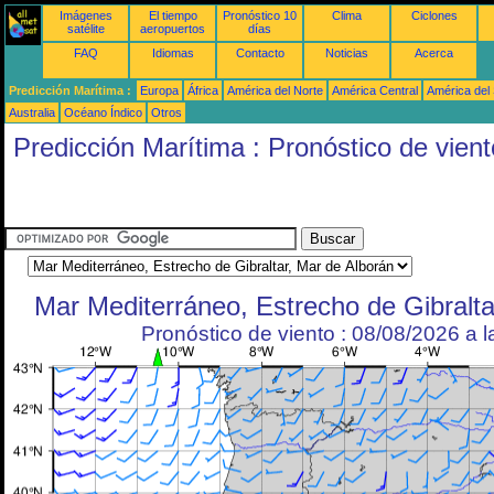
Imágenes
El tiempo
Pronóstico 10
Clima
Ciclones
satélite
aeropuertos
días
FAQ
Idiomas
Contacto
Noticias
Acerca
Predicción Marítima :
Europa
África
América del Norte
América Central
América del
Australia
Océano Índico
Otros
Predicción Marítima : Pronóstico de vient
Mar Mediterráneo, Estrecho de Gibralta
Pronóstico de viento : 08/08/2026 a 