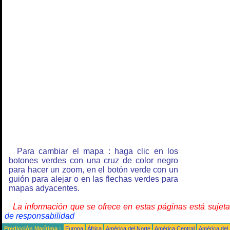
Para cambiar el mapa : haga clic en los
botones verdes con una cruz de color negro
para hacer un zoom, en el botón verde con un
guión para alejar o en las flechas verdes para
mapas adyacentes.
La información que se ofrece en estas páginas está sujet
de responsabilidad
Predicción Marítima :
Europa
África
América del Norte
América Central
América del