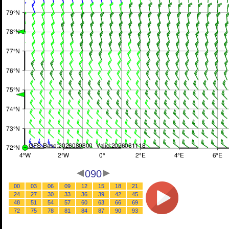
090
00
03
06
09
12
15
18
21
24
27
30
33
36
39
42
45
48
51
54
57
60
63
66
69
72
75
78
81
84
87
90
93