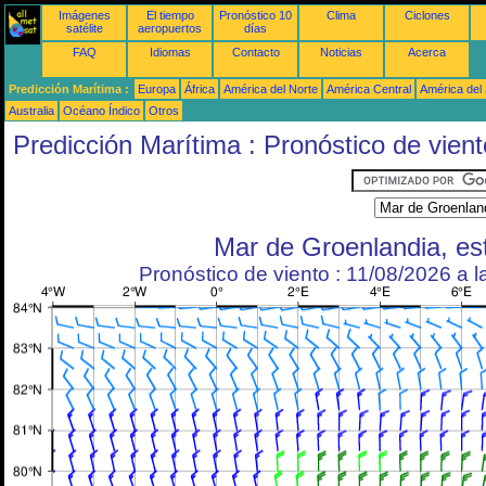
Imágenes
El tiempo
Pronóstico 10
Clima
Ciclones
satélite
aeropuertos
días
FAQ
Idiomas
Contacto
Noticias
Acerca
Predicción Marítima :
Europa
África
América del Norte
América Central
América del
Australia
Océano Índico
Otros
Predicción Marítima : Pronóstico de vient
Mar de Groenlandia, es
Pronóstico de viento : 11/08/2026 a 