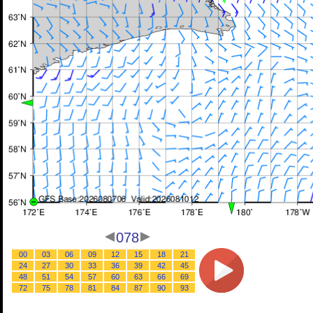
078
00
03
06
09
12
15
18
21
24
27
30
33
36
39
42
45
48
51
54
57
60
63
66
69
72
75
78
81
84
87
90
93