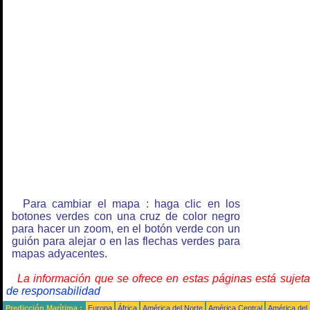
Para cambiar el mapa : haga clic en los
botones verdes con una cruz de color negro
para hacer un zoom, en el botón verde con un
guión para alejar o en las flechas verdes para
mapas adyacentes.
La información que se ofrece en estas páginas está sujet
de responsabilidad
Predicción Marítima :
Europa
África
América del Norte
América Central
América del