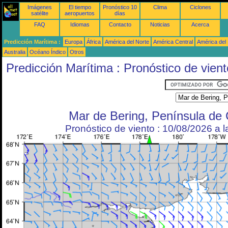
Imágenes
El tiempo
Pronóstico 10
Clima
Ciclones
satélite
aeropuertos
días
FAQ
Idiomas
Contacto
Noticias
Acerca
Predicción Marítima :
Europa
África
América del Norte
América Central
América del
Australia
Océano Índico
Otros
Predicción Marítima : Pronóstico de vient
Mar de Bering, Península de
Pronóstico de viento : 10/08/2026 a 