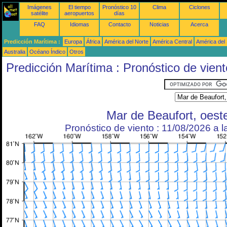
Imágenes
El tiempo
Pronóstico 10
Clima
Ciclones
satélite
aeropuertos
días
FAQ
Idiomas
Contacto
Noticias
Acerca
Predicción Marítima :
Europa
África
América del Norte
América Central
América del
Australia
Océano Índico
Otros
Predicción Marítima : Pronóstico de vient
Mar de Beaufort, oest
Pronóstico de viento : 11/08/2026 a 