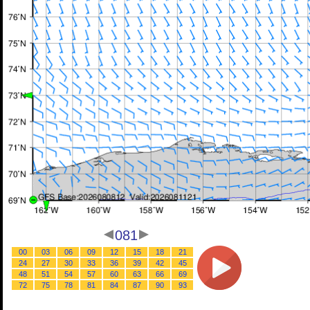
081
00
03
06
09
12
15
18
21
24
27
30
33
36
39
42
45
48
51
54
57
60
63
66
69
72
75
78
81
84
87
90
93