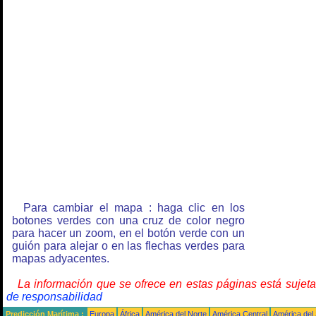
Para cambiar el mapa : haga clic en los
botones verdes con una cruz de color negro
para hacer un zoom, en el botón verde con un
guión para alejar o en las flechas verdes para
mapas adyacentes.
La información que se ofrece en estas páginas está sujet
de responsabilidad
Predicción Marítima :
Europa
África
América del Norte
América Central
América del