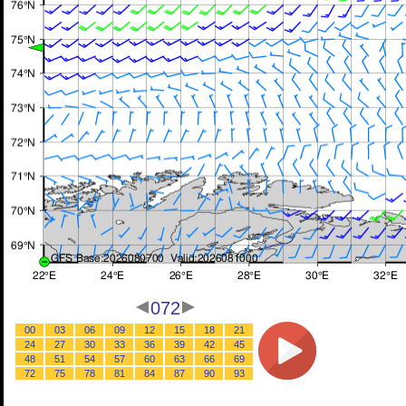
072
00
03
06
09
12
15
18
21
24
27
30
33
36
39
42
45
48
51
54
57
60
63
66
69
72
75
78
81
84
87
90
93