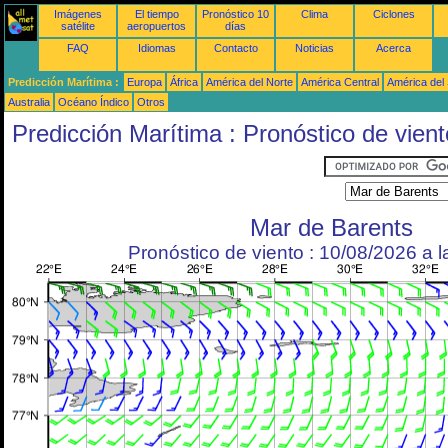
Imágenes
El tiempo
Pronóstico 10
Clima
Ciclones
satélite
aeropuertos
días
FAQ
Idiomas
Contacto
Noticias
Acerca
Predicción Marítima :
Europa
África
América del Norte
América Central
América del
Australia
Océano Índico
Otros
Predicción Marítima : Pronóstico de vient
Mar de Barents
Pronóstico de viento : 10/08/2026 a 