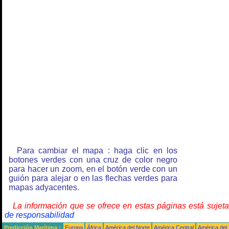
Para cambiar el mapa : haga clic en los
botones verdes con una cruz de color negro
para hacer un zoom, en el botón verde con un
guión para alejar o en las flechas verdes para
mapas adyacentes.
La información que se ofrece en estas páginas está sujet
de responsabilidad
Predicción Marítima :
Europa
África
América del Norte
América Central
América del