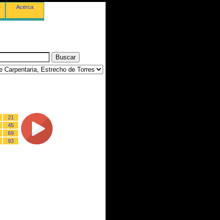
Acerca
21
45
69
93