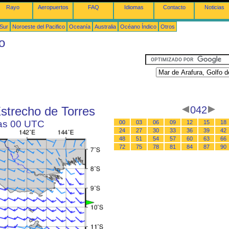
Rayo
Aeropuertos
FAQ
Idiomas
Contacto
Noticias
 Sur
Noroeste del Pacifico
Oceanía
Australia
Océano Índico
Otros
o
Estrecho de Torres
042
las 00 UTC
00
03
06
09
12
15
18
24
27
30
33
36
39
42
48
51
54
57
60
63
66
72
75
78
81
84
87
90