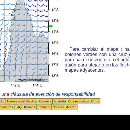
Para cambiar el mapa : ha
botones verdes con una cruz 
para hacer un zoom, en el bot
guión para alejar o en las flec
mapas adyacentes.
a una
cláusula de exención de responsabilidad
 Sur
Noroeste del Pacifico
Oceanía
Australia
Océano Índico
Otros
ropuertos
FAQ
Idiomas
Contacto
Noticias
Acerca