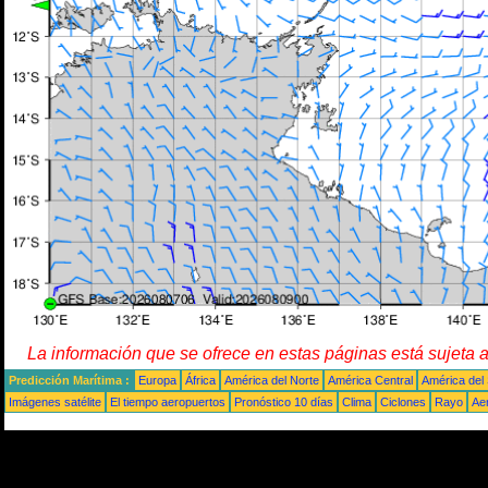
La información que se ofrece en estas páginas está sujeta 
Predicción Marítima :
Europa
África
América del Norte
América Central
América del
Imágenes satélite
El tiempo aeropuertos
Pronóstico 10 días
Clima
Ciclones
Rayo
Ae