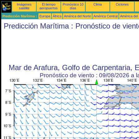
Imágenes
El tiempo
Pronóstico 10
Clima
Ciclones
satélite
aeropuertos
días
Predicción Marítima :
Europa
África
América del Norte
América Central
América del
Predicción Marítima : Pronóstico de vient
Mar de Arafura, Golfo de Carpentaria, 
Pronóstico de viento : 09/08/2026 a 