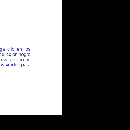
ga clic en los
de color negro
ón verde con un
has verdes para