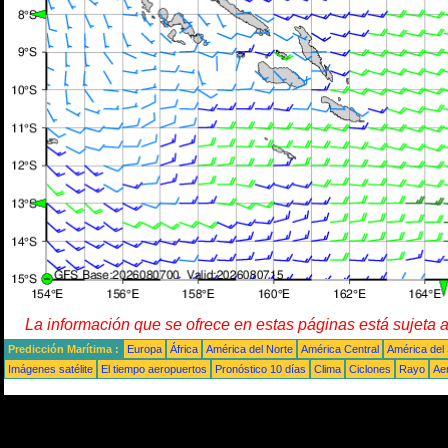
La información que se ofrece en estas páginas está sujeta 
Predicción Marítima :
Europa
África
América del Norte
América Central
América del
Imágenes satélite
El tiempo aeropuertos
Pronóstico 10 días
Clima
Ciclones
Rayo
Ae