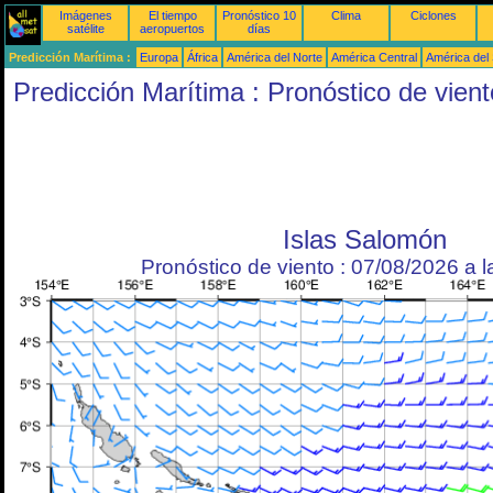
Imágenes
El tiempo
Pronóstico 10
Clima
Ciclones
satélite
aeropuertos
días
Predicción Marítima :
Europa
África
América del Norte
América Central
América del
Predicción Marítima : Pronóstico de vient
Islas Salomón
Pronóstico de viento : 07/08/2026 a 