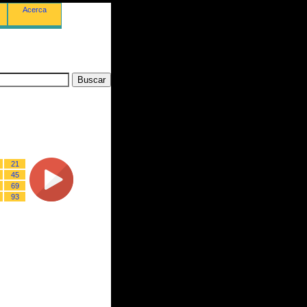
Acerca
21
45
69
93