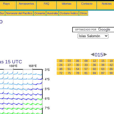
Rayo
Aeropuertos
FAQ
Idiomas
Contacto
Noticias
 Sur
Noroeste del Pacifico
Oceanía
Australia
Océano Índico
Otros
o
015
las 15 UTC
00
03
06
09
12
15
18
24
27
30
33
36
39
42
48
51
54
57
60
63
66
72
75
78
81
84
87
90