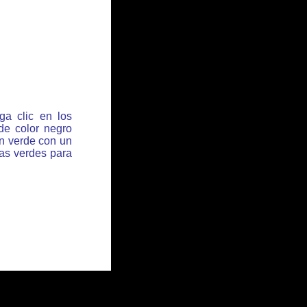
ga clic en los
de color negro
ón verde con un
has verdes para