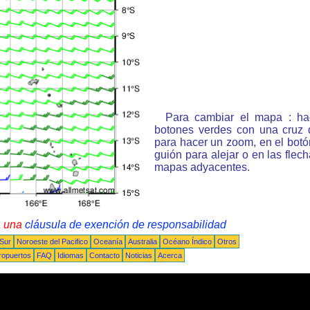
Para cambiar el mapa : ha
botones verdes con una cruz 
para hacer un zoom, en el bot
guión para alejar o en las flec
mapas adyacentes.
a una
cláusula de exención de responsabilidad
 Sur
Noroeste del Pacifico
Oceanía
Australia
Océano Índico
Otros
ropuertos
FAQ
Idiomas
Contacto
Noticias
Acerca