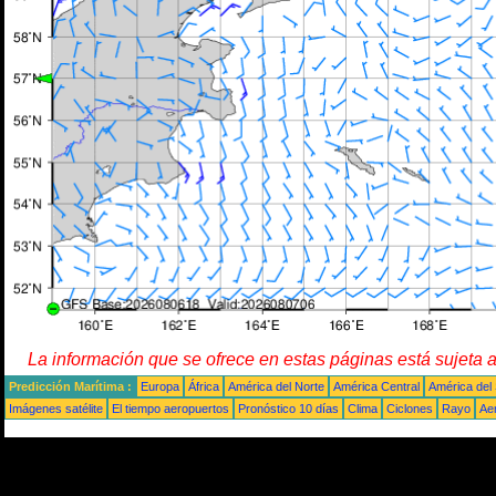
La información que se ofrece en estas páginas está sujeta 
Predicción Marítima :
Europa
África
América del Norte
América Central
América del
Imágenes satélite
El tiempo aeropuertos
Pronóstico 10 días
Clima
Ciclones
Rayo
Ae