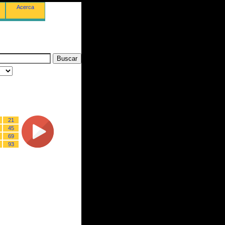
Acerca
21
45
69
93