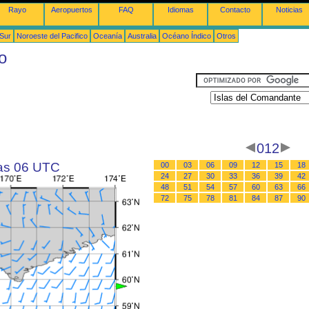
Rayo
Aeropuertos
FAQ
Idiomas
Contacto
Noticias
 Sur
Noroeste del Pacifico
Oceanía
Australia
Océano Índico
Otros
o
012
las 06 UTC
00
03
06
09
12
15
18
24
27
30
33
36
39
42
48
51
54
57
60
63
66
72
75
78
81
84
87
90