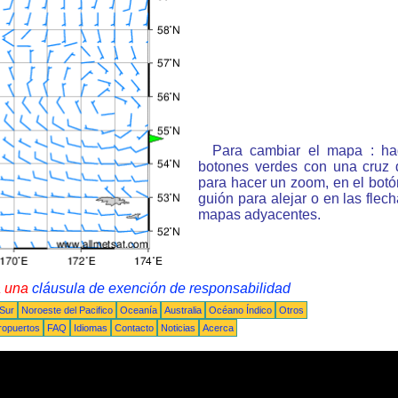
Para cambiar el mapa : ha
botones verdes con una cruz 
para hacer un zoom, en el bot
guión para alejar o en las flec
mapas adyacentes.
a una
cláusula de exención de responsabilidad
 Sur
Noroeste del Pacifico
Oceanía
Australia
Océano Índico
Otros
ropuertos
FAQ
Idiomas
Contacto
Noticias
Acerca