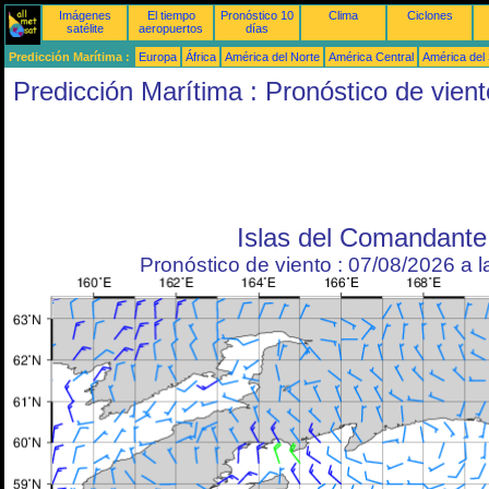
Imágenes
El tiempo
Pronóstico 10
Clima
Ciclones
satélite
aeropuertos
días
Predicción Marítima :
Europa
África
América del Norte
América Central
América del
Predicción Marítima : Pronóstico de vient
Islas del Comandante
Pronóstico de viento : 07/08/2026 a 