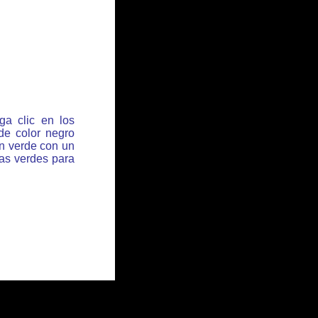
ga clic en los
de color negro
ón verde con un
has verdes para