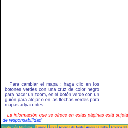
Para cambiar el mapa : haga clic en los
botones verdes con una cruz de color negro
para hacer un zoom, en el botón verde con un
guión para alejar o en las flechas verdes para
mapas adyacentes.
La información que se ofrece en estas páginas está sujet
de responsabilidad
Predicción Marítima :
Europa
África
América del Norte
América Central
América del