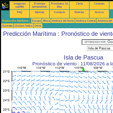
Imágenes
El tiempo
Pronóstico 10
Clima
Ciclones
satélite
aeropuertos
días
FAQ
Idiomas
Contacto
Noticias
Acerca
Predicción Marítima :
Europa
África
América del Norte
América Central
América del
Australia
Océano Índico
Otros
Predicción Marítima : Pronóstico de vient
Isla de Pascua
Pronóstico de viento : 11/08/2026 a 