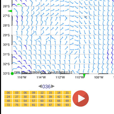
036
00
03
06
09
12
15
18
21
24
27
30
33
36
39
42
45
48
51
54
57
60
63
66
69
72
75
78
81
84
87
90
93