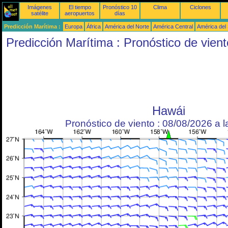
Imágenes
El tiempo
Pronóstico 10
Clima
Ciclones
satélite
aeropuertos
días
Predicción Marítima :
Europa
África
América del Norte
América Central
América del
Predicción Marítima : Pronóstico de vient
Hawái
Pronóstico de viento : 08/08/2026 a 