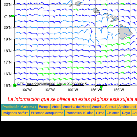
La información que se ofrece en estas páginas está sujeta 
Predicción Marítima :
Europa
África
América del Norte
América Central
América del
Imágenes satélite
El tiempo aeropuertos
Pronóstico 10 días
Clima
Ciclones
Rayo
Ae