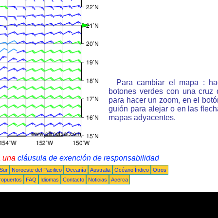
Para cambiar el mapa : ha
botones verdes con una cruz 
para hacer un zoom, en el bot
guión para alejar o en las flec
mapas adyacentes.
a una
cláusula de exención de responsabilidad
 Sur
Noroeste del Pacifico
Oceanía
Australia
Océano Índico
Otros
ropuertos
FAQ
Idiomas
Contacto
Noticias
Acerca