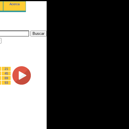
Acerca
21
45
69
93