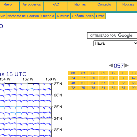
Rayo
Aeropuertos
FAQ
Idiomas
Contacto
Noticias
 Sur
Noroeste del Pacifico
Oceanía
Australia
Océano Índico
Otros
o
057
las 15 UTC
00
03
06
09
12
15
18
24
27
30
33
36
39
42
48
51
54
57
60
63
66
72
75
78
81
84
87
90