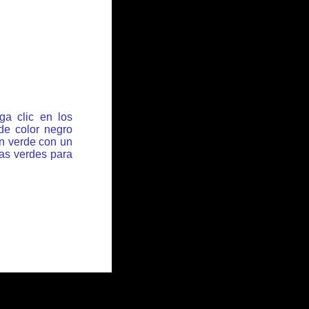
ga clic en los
de color negro
ón verde con un
has verdes para