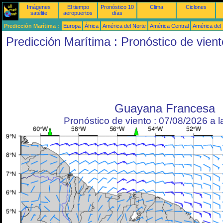
Imágenes
El tiempo
Pronóstico 10
Clima
Ciclones
satélite
aeropuertos
días
Predicción Marítima :
Europa
África
América del Norte
América Central
América del
Predicción Marítima : Pronóstico de vient
Guayana Francesa
Pronóstico de viento : 07/08/2026 a 