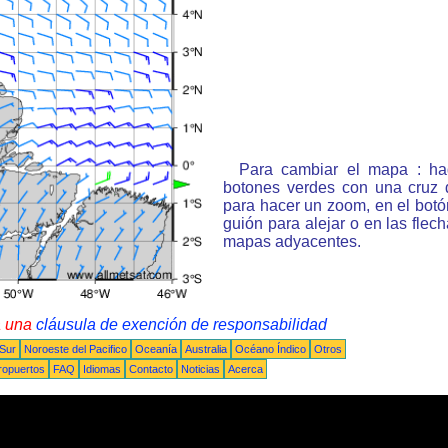
Para cambiar el mapa : ha
botones verdes con una cruz 
para hacer un zoom, en el bot
guión para alejar o en las flec
mapas adyacentes.
a una
cláusula de exención de responsabilidad
 Sur
Noroeste del Pacifico
Oceanía
Australia
Océano Índico
Otros
ropuertos
FAQ
Idiomas
Contacto
Noticias
Acerca