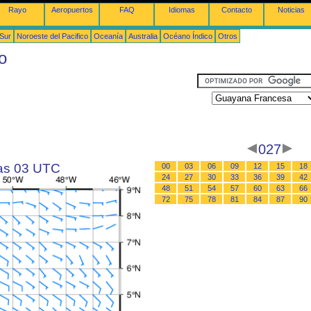
Rayo
Aeropuertos
FAQ
Idiomas
Contacto
Noticias
 Sur
Noroeste del Pacifico
Oceanía
Australia
Océano Índico
Otros
o
027
las 03 UTC
00
03
06
09
12
15
18
24
27
30
33
36
39
42
48
51
54
57
60
63
66
72
75
78
81
84
87
90