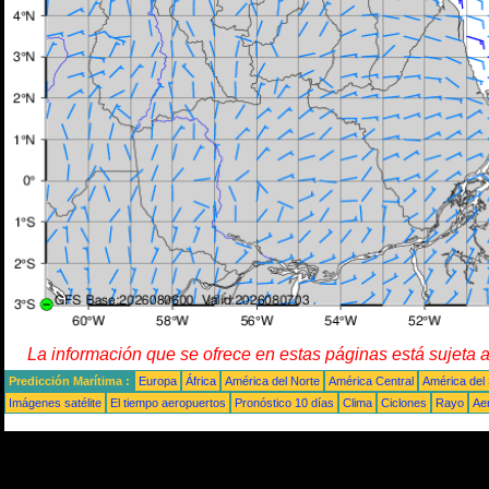
La información que se ofrece en estas páginas está sujeta 
Predicción Marítima :
Europa
África
América del Norte
América Central
América del
Imágenes satélite
El tiempo aeropuertos
Pronóstico 10 días
Clima
Ciclones
Rayo
Ae