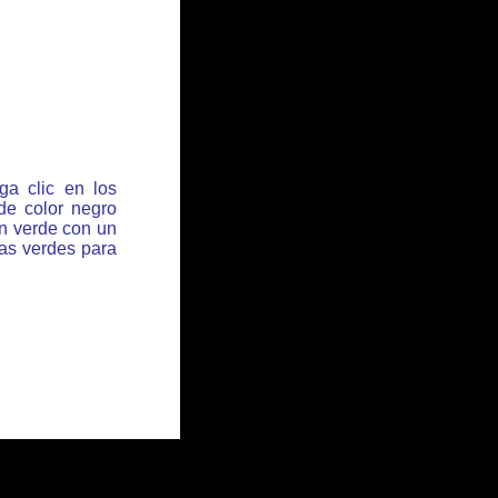
ga clic en los
de color negro
ón verde con un
has verdes para