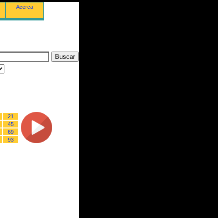
Acerca
21
45
69
93