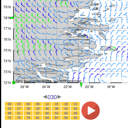
030
00
03
06
09
12
15
18
21
24
27
30
33
36
39
42
45
48
51
54
57
60
63
66
69
72
75
78
81
84
87
90
93