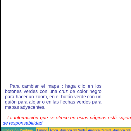
Para cambiar el mapa : haga clic en los
botones verdes con una cruz de color negro
para hacer un zoom, en el botón verde con un
guión para alejar o en las flechas verdes para
mapas adyacentes.
La información que se ofrece en estas páginas está sujet
de responsabilidad
Predicción Marítima :
Europa
África
América del Norte
América Central
América del