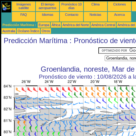
Imágenes
El tiempo
Pronóstico 10
Clima
Ciclones
satélite
aeropuertos
días
FAQ
Idiomas
Contacto
Noticias
Acerca
Predicción Marítima :
Europa
África
América del Norte
América Central
América del
Australia
Océano Índico
Otros
Predicción Marítima : Pronóstico de vient
Groenlandia, noreste, Mar d
Pronóstico de viento : 10/08/2026 a 