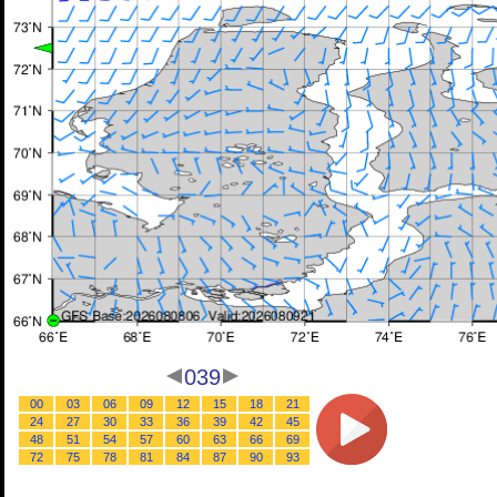
039
00
03
06
09
12
15
18
21
24
27
30
33
36
39
42
45
48
51
54
57
60
63
66
69
72
75
78
81
84
87
90
93