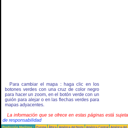
Para cambiar el mapa : haga clic en los
botones verdes con una cruz de color negro
para hacer un zoom, en el botón verde con un
guión para alejar o en las flechas verdes para
mapas adyacentes.
La información que se ofrece en estas páginas está sujet
de responsabilidad
Predicción Marítima :
Europa
África
América del Norte
América Central
América del