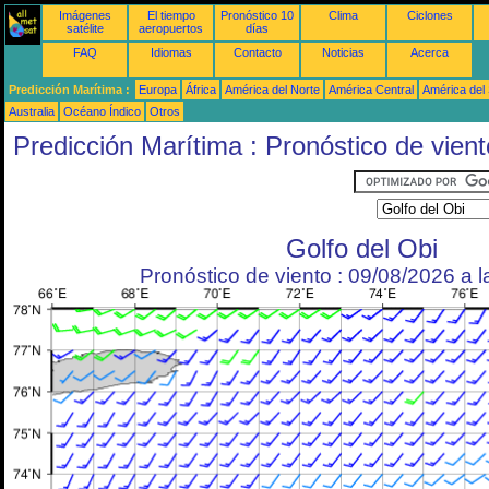
Imágenes
El tiempo
Pronóstico 10
Clima
Ciclones
satélite
aeropuertos
días
FAQ
Idiomas
Contacto
Noticias
Acerca
Predicción Marítima :
Europa
África
América del Norte
América Central
América del
Australia
Océano Índico
Otros
Predicción Marítima : Pronóstico de vient
Golfo del Obi
Pronóstico de viento : 09/08/2026 a 