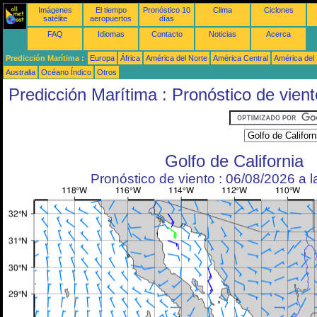
Imágenes
El tiempo
Pronóstico 10
Clima
Ciclones
satélite
aeropuertos
días
FAQ
Idiomas
Contacto
Noticias
Acerca
Predicción Marítima :
Europa
África
América del Norte
América Central
América del
Australia
Océano Índico
Otros
Predicción Marítima : Pronóstico de vient
Golfo de California
Pronóstico de viento : 06/08/2026 a 