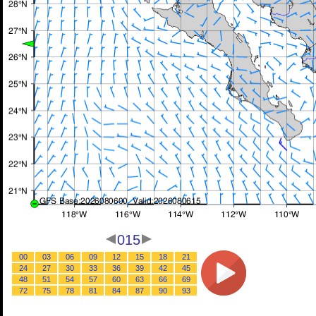
015
00
03
06
09
12
15
18
21
24
27
30
33
36
39
42
45
48
51
54
57
60
63
66
69
72
75
78
81
84
87
90
93