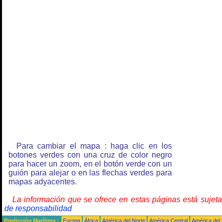
Para cambiar el mapa : haga clic en los
botones verdes con una cruz de color negro
para hacer un zoom, en el botón verde con un
guión para alejar o en las flechas verdes para
mapas adyacentes.
La información que se ofrece en estas páginas está sujet
de responsabilidad
Predicción Marítima :
Europa
África
América del Norte
América Central
América del