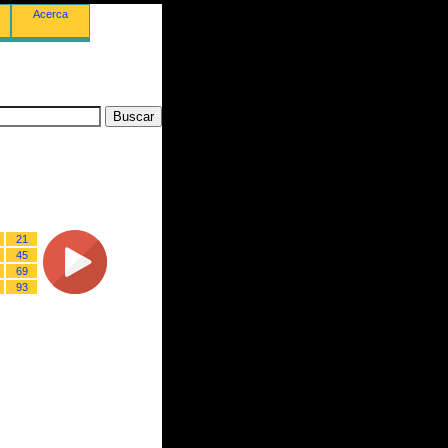
Acerca
21
45
69
93