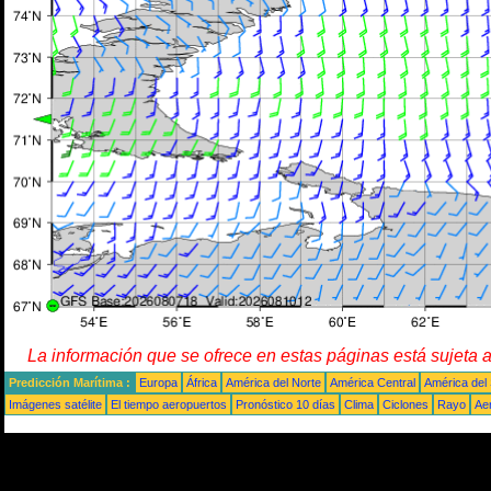
La información que se ofrece en estas páginas está sujeta 
Predicción Marítima :
Europa
África
América del Norte
América Central
América del
Imágenes satélite
El tiempo aeropuertos
Pronóstico 10 días
Clima
Ciclones
Rayo
Ae