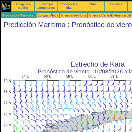
Imágenes
El tiempo
Pronóstico 10
Clima
Ciclones
satélite
aeropuertos
días
Predicción Marítima :
Europa
África
América del Norte
América Central
América del
Predicción Marítima : Pronóstico de vient
Estrecho de Kara
Pronóstico de viento : 10/08/2026 a 