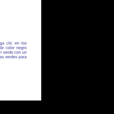
ga clic en los
de color negro
ón verde con un
has verdes para