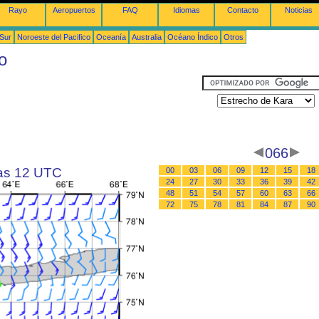
Rayo
Aeropuertos
FAQ
Idiomas
Contacto
Noticias
 Sur
Noroeste del Pacifico
Oceanía
Australia
Océano Índico
Otros
o
066
las 12 UTC
00
03
06
09
12
15
18
24
27
30
33
36
39
42
48
51
54
57
60
63
66
72
75
78
81
84
87
90