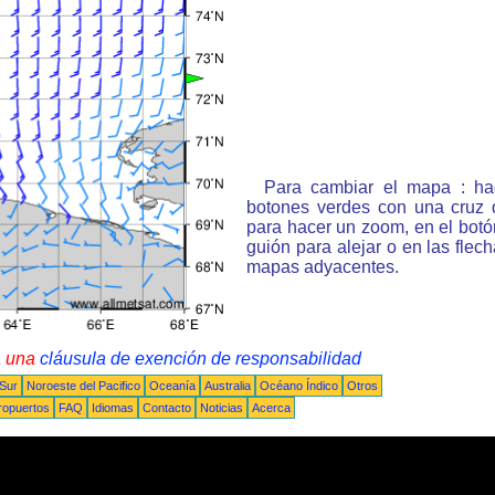
Para cambiar el mapa : ha
botones verdes con una cruz 
para hacer un zoom, en el bot
guión para alejar o en las flec
mapas adyacentes.
a una
cláusula de exención de responsabilidad
 Sur
Noroeste del Pacifico
Oceanía
Australia
Océano Índico
Otros
ropuertos
FAQ
Idiomas
Contacto
Noticias
Acerca