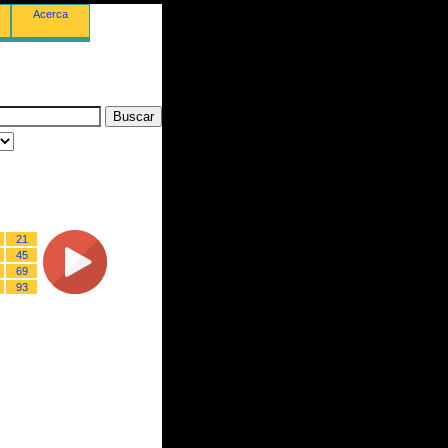
Acerca
21
45
69
93