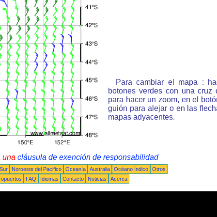
Para cambiar el mapa : ha
botones verdes con una cruz 
para hacer un zoom, en el bot
guión para alejar o en las flec
mapas adyacentes.
a una
cláusula de exención de responsabilidad
 Sur
Noroeste del Pacifico
Oceanía
Australia
Océano Índico
Otros
ropuertos
FAQ
Idiomas
Contacto
Noticias
Acerca