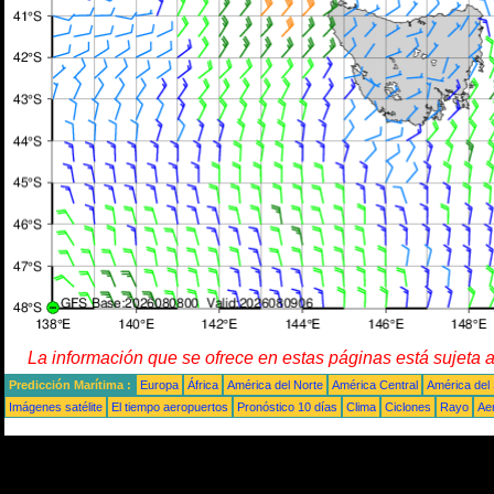
La información que se ofrece en estas páginas está sujeta 
Predicción Marítima :
Europa
África
América del Norte
América Central
América del
Imágenes satélite
El tiempo aeropuertos
Pronóstico 10 días
Clima
Ciclones
Rayo
Ae