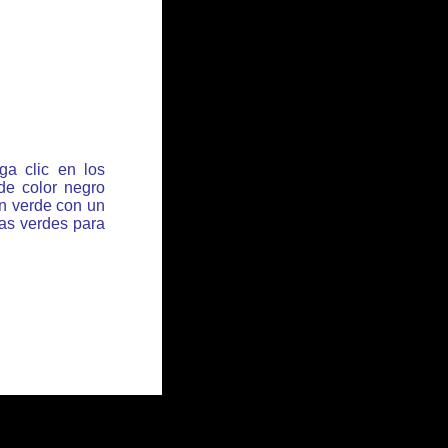
ga clic en los
de color negro
ón verde con un
has verdes para