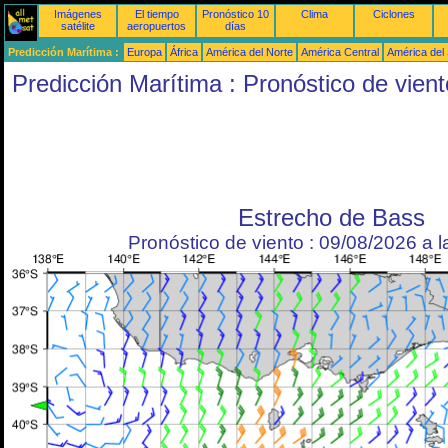
Imágenes
El tiempo
Pronóstico 10
Clima
Ciclones
satélite
aeropuertos
días
Predicción Marítima :
Europa
África
América del Norte
América Central
América del
Predicción Marítima : Pronóstico de vient
Estrecho de Bass
Pronóstico de viento : 09/08/2026 a 