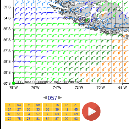
057
00
03
06
09
12
15
18
21
24
27
30
33
36
39
42
45
48
51
54
57
60
63
66
69
72
75
78
81
84
87
90
93