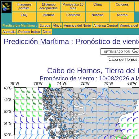
Imágenes
El tiempo
Pronóstico 10
Clima
Ciclones
satélite
aeropuertos
días
FAQ
Idiomas
Contacto
Noticias
Acerca
Predicción Marítima :
Europa
África
América del Norte
América Central
América del
Australia
Océano Índico
Otros
Predicción Marítima : Pronóstico de vient
Cabo de Hornos, Tierra del
Pronóstico de viento : 10/08/2026 a 