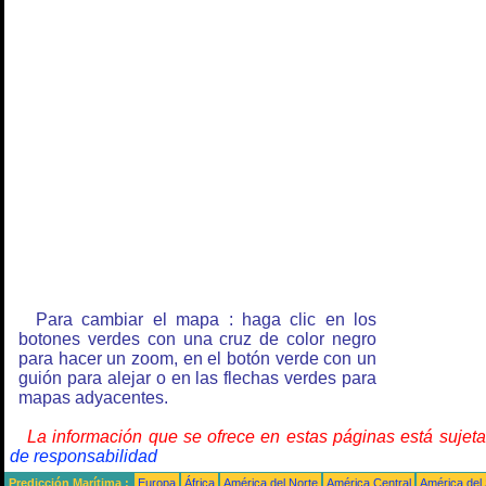
Para cambiar el mapa : haga clic en los
botones verdes con una cruz de color negro
para hacer un zoom, en el botón verde con un
guión para alejar o en las flechas verdes para
mapas adyacentes.
La información que se ofrece en estas páginas está sujet
de responsabilidad
Predicción Marítima :
Europa
África
América del Norte
América Central
América del