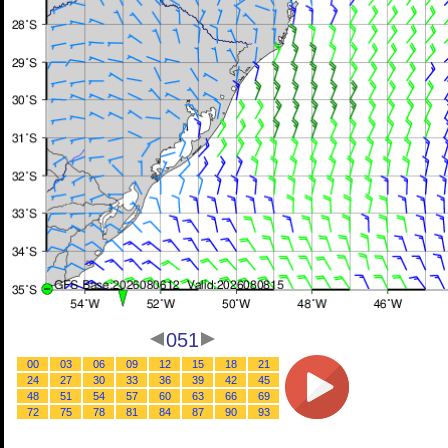
051
00
03
06
09
12
15
18
21
24
27
30
33
36
39
42
45
48
51
54
57
60
63
66
69
72
75
78
81
84
87
90
93