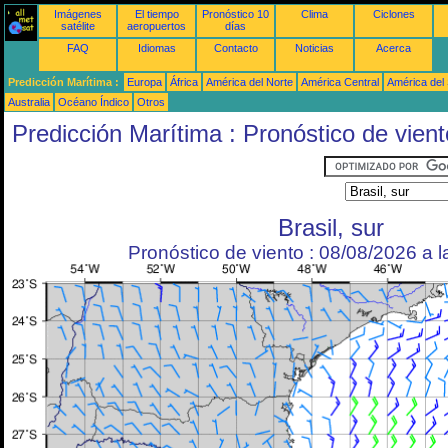
Imágenes
El tiempo
Pronóstico 10
Clima
Ciclones
satélite
aeropuertos
días
FAQ
Idiomas
Contacto
Noticias
Acerca
Predicción Marítima :
Europa
África
América del Norte
América Central
América del
Australia
Océano Índico
Otros
Predicción Marítima : Pronóstico de vient
Brasil, sur
Pronóstico de viento : 08/08/2026 a 