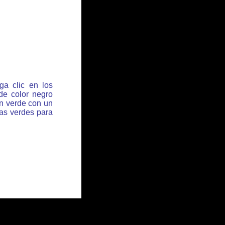
ga clic en los
de color negro
ón verde con un
has verdes para