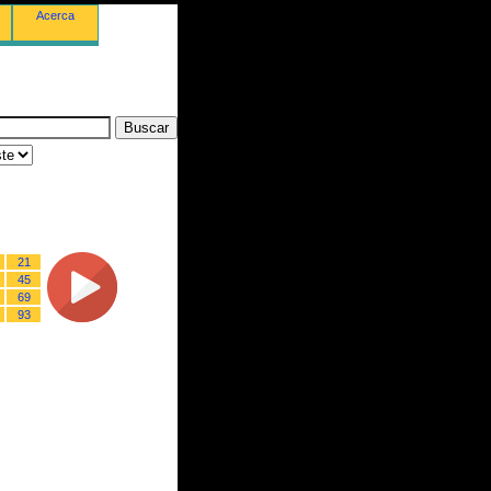
Acerca
21
45
69
93