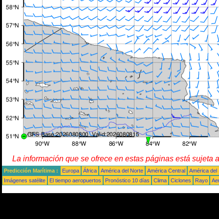
La información que se ofrece en estas páginas está sujeta 
Predicción Marítima :
Europa
África
América del Norte
América Central
América del
Imágenes satélite
El tiempo aeropuertos
Pronóstico 10 días
Clima
Ciclones
Rayo
Ae