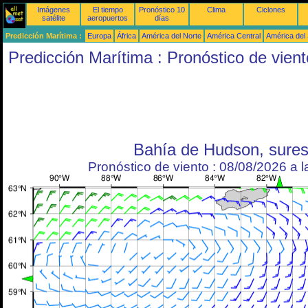
Imágenes
El tiempo
Pronóstico 10
Clima
Ciclones
satélite
aeropuertos
días
Predicción Marítima :
Europa
África
América del Norte
América Central
América del
Predicción Marítima : Pronóstico de vient
Bahía de Hudson, sures
Pronóstico de viento : 08/08/2026 a 