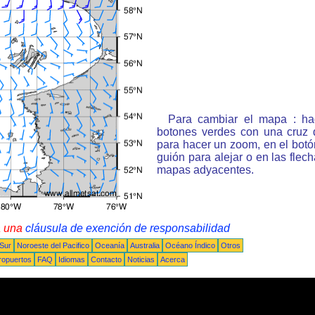
Para cambiar el mapa : ha
botones verdes con una cruz 
para hacer un zoom, en el bot
guión para alejar o en las flec
mapas adyacentes.
a una
cláusula de exención de responsabilidad
 Sur
Noroeste del Pacifico
Oceanía
Australia
Océano Índico
Otros
ropuertos
FAQ
Idiomas
Contacto
Noticias
Acerca