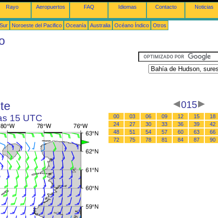
Rayo
Aeropuertos
FAQ
Idiomas
Contacto
Noticias
 Sur
Noroeste del Pacifico
Oceanía
Australia
Océano Índico
Otros
o
te
015
las 15 UTC
00
03
06
09
12
15
18
24
27
30
33
36
39
42
48
51
54
57
60
63
66
72
75
78
81
84
87
90