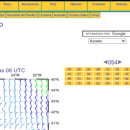
Rayo
Aeropuertos
FAQ
Idiomas
Contacto
Noticias
 Sur
Noroeste del Pacifico
Oceanía
Australia
Océano Índico
Otros
o
054
las 06 UTC
00
03
06
09
12
15
18
24
27
30
33
36
39
42
48
51
54
57
60
63
66
72
75
78
81
84
87
90