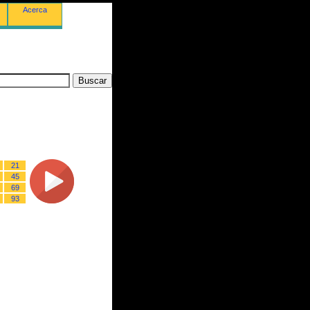
Acerca
21
45
69
93