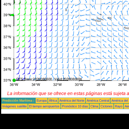
La información que se ofrece en estas páginas está sujeta 
Predicción Marítima :
Europa
África
América del Norte
América Central
América del
Imágenes satélite
El tiempo aeropuertos
Pronóstico 10 días
Clima
Ciclones
Rayo
Ae