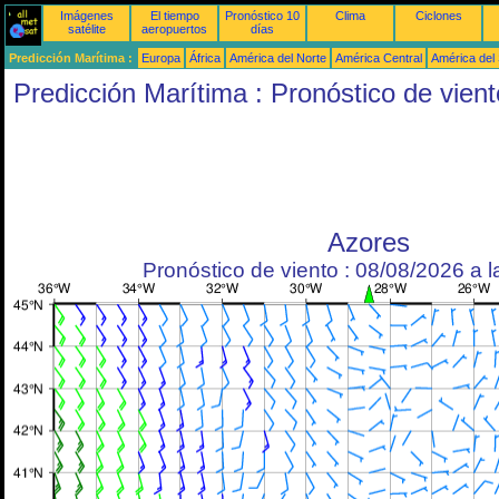
Imágenes
El tiempo
Pronóstico 10
Clima
Ciclones
satélite
aeropuertos
días
Predicción Marítima :
Europa
África
América del Norte
América Central
América del
Predicción Marítima : Pronóstico de vient
Azores
Pronóstico de viento : 08/08/2026 a 