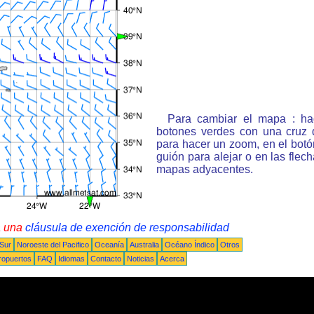
Para cambiar el mapa : ha
botones verdes con una cruz 
para hacer un zoom, en el bot
guión para alejar o en las flec
mapas adyacentes.
a una
cláusula de exención de responsabilidad
 Sur
Noroeste del Pacifico
Oceanía
Australia
Océano Índico
Otros
ropuertos
FAQ
Idiomas
Contacto
Noticias
Acerca