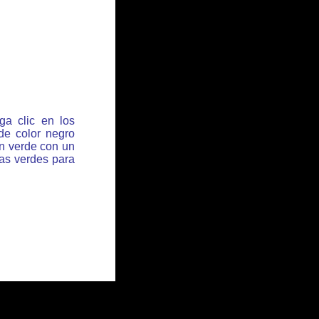
ga clic en los
de color negro
ón verde con un
has verdes para