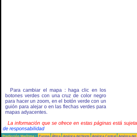
Para cambiar el mapa : haga clic en los
botones verdes con una cruz de color negro
para hacer un zoom, en el botón verde con un
guión para alejar o en las flechas verdes para
mapas adyacentes.
La información que se ofrece en estas páginas está sujet
de responsabilidad
Predicción Marítima :
Europa
África
América del Norte
América Central
América del