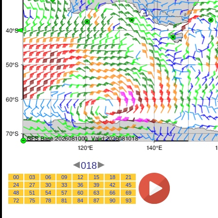
018
00
03
06
09
12
15
18
21
24
27
30
33
36
39
42
45
48
51
54
57
60
63
66
69
72
75
78
81
84
87
90
93