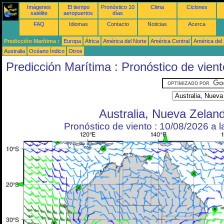
Imágenes
El tiempo
Pronóstico 10
Clima
Ciclones
satélite
aeropuertos
días
FAQ
Idiomas
Contacto
Noticias
Acerca
Predicción Marítima :
Europa
África
América del Norte
América Central
América del
Australia
Océano Índico
Otros
Predicción Marítima : Pronóstico de vient
Australia, Nueva Zelan
Pronóstico de viento : 10/08/2026 a 