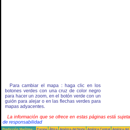
Para cambiar el mapa : haga clic en los
botones verdes con una cruz de color negro
para hacer un zoom, en el botón verde con un
guión para alejar o en las flechas verdes para
mapas adyacentes.
La información que se ofrece en estas páginas está sujet
de responsabilidad
Predicción Marítima :
Europa
África
América del Norte
América Central
América del