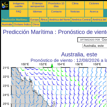
Imágenes
El tiempo
Pronóstico 10
Clima
Ciclones
satélite
aeropuertos
días
FAQ
Idiomas
Contacto
Noticias
Acerca
Predicción Marítima :
Europa
África
América del Norte
América Central
América del
Australia
Océano Índico
Otros
Predicción Marítima : Pronóstico de vient
Australia, este
Pronóstico de viento : 12/08/2026 a 