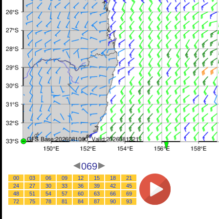
069
00
03
06
09
12
15
18
21
24
27
30
33
36
39
42
45
48
51
54
57
60
63
66
69
72
75
78
81
84
87
90
93