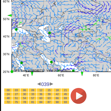
039
00
03
06
09
12
15
18
21
24
27
30
33
36
39
42
45
48
51
54
57
60
63
66
69
72
75
78
81
84
87
90
93