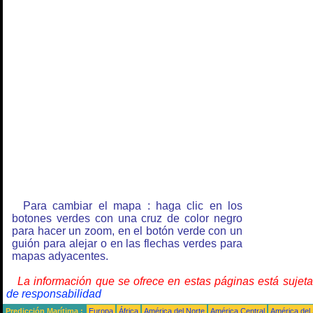
Para cambiar el mapa : haga clic en los
botones verdes con una cruz de color negro
para hacer un zoom, en el botón verde con un
guión para alejar o en las flechas verdes para
mapas adyacentes.
La información que se ofrece en estas páginas está sujet
de responsabilidad
Predicción Marítima :
Europa
África
América del Norte
América Central
América del