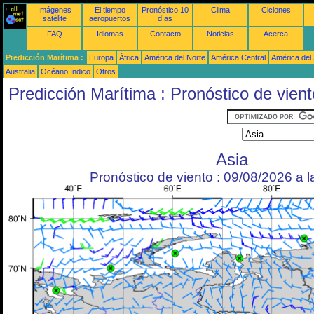
Imágenes
El tiempo
Pronóstico 10
Clima
Ciclones
satélite
aeropuertos
días
FAQ
Idiomas
Contacto
Noticias
Acerca
Predicción Marítima :
Europa
África
América del Norte
América Central
América del
Australia
Océano Índico
Otros
Predicción Marítima : Pronóstico de vient
Asia
Pronóstico de viento : 09/08/2026 a 