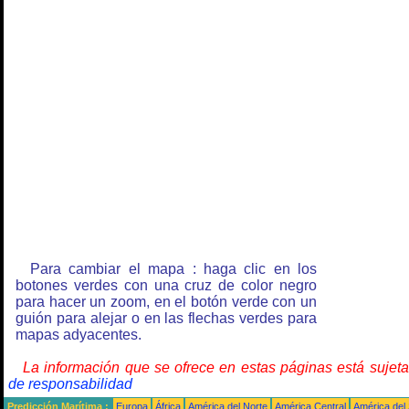
Para cambiar el mapa : haga clic en los
botones verdes con una cruz de color negro
para hacer un zoom, en el botón verde con un
guión para alejar o en las flechas verdes para
mapas adyacentes.
La información que se ofrece en estas páginas está sujet
de responsabilidad
Predicción Marítima :
Europa
África
América del Norte
América Central
América del