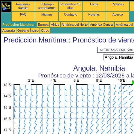
Imágenes
El tiempo
Pronóstico 10
Clima
Ciclones
satélite
aeropuertos
días
FAQ
Idiomas
Contacto
Noticias
Acerca
Predicción Marítima :
Europa
África
América del Norte
América Central
América del
Australia
Océano Índico
Otros
Predicción Marítima : Pronóstico de vient
Angola, Namibia
Pronóstico de viento : 12/08/2026 a 