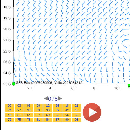
078
00
03
06
09
12
15
18
21
24
27
30
33
36
39
42
45
48
51
54
57
60
63
66
69
72
75
78
81
84
87
90
93