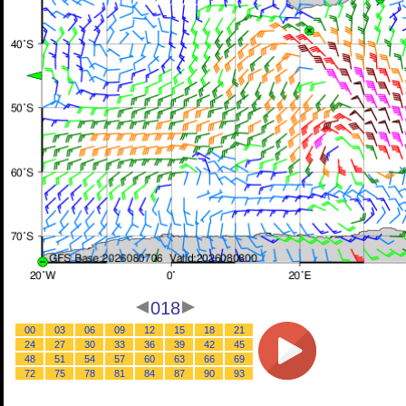
018
00
03
06
09
12
15
18
21
24
27
30
33
36
39
42
45
48
51
54
57
60
63
66
69
72
75
78
81
84
87
90
93