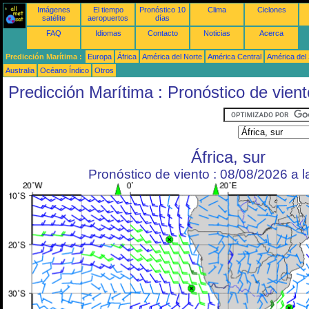
Imágenes
El tiempo
Pronóstico 10
Clima
Ciclones
satélite
aeropuertos
días
FAQ
Idiomas
Contacto
Noticias
Acerca
Predicción Marítima :
Europa
África
América del Norte
América Central
América del
Australia
Océano Índico
Otros
Predicción Marítima : Pronóstico de vient
África, sur
Pronóstico de viento : 08/08/2026 a 