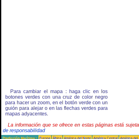
Para cambiar el mapa : haga clic en los
botones verdes con una cruz de color negro
para hacer un zoom, en el botón verde con un
guión para alejar o en las flechas verdes para
mapas adyacentes.
La información que se ofrece en estas páginas está sujet
de responsabilidad
Predicción Marítima :
Europa
África
América del Norte
América Central
América del