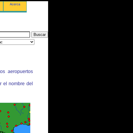
Acerca
los aeropuertos
r el nombre del