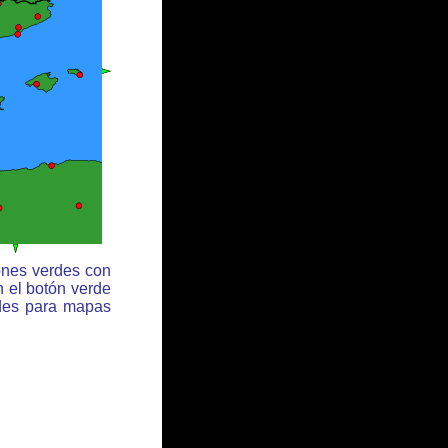
ones verdes con
n el botón verde
rdes para mapas