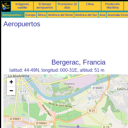
Imágenes
El tiempo
Pronóstico 10
Clima
Predicción
satélite
aeropuertos
días
Marítima
Aeropuertos :
Europa
África
América del Norte
América del Sur
Asia
Australia-Oce
Aeropuertos
Bergerac, Francia
latitud: 44-49N, longitud: 000-31E, altitud: 51 m
+
−