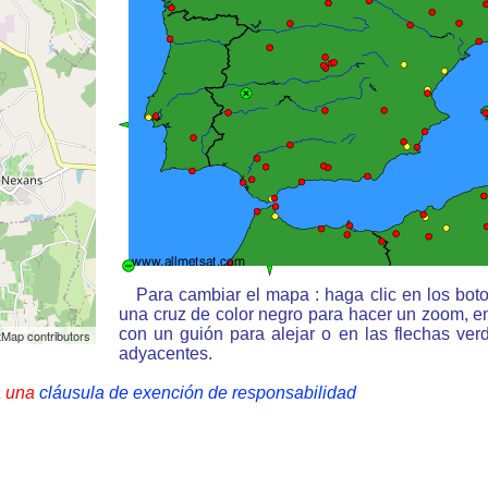
Para cambiar el mapa : haga clic en los bot
una cruz de color negro para hacer un zoom, e
con un guión para alejar o en las flechas ve
Map contributors
adyacentes.
a una
cláusula de exención de responsabilidad