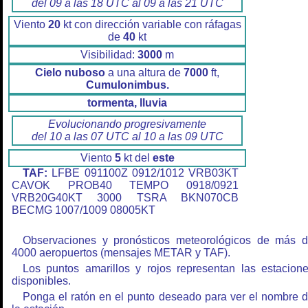
del 09 a las 18 UTC al 09 a las 21 UTC
Viento
20
kt con dirección variable con ráfagas
de
40
kt
Visibilidad:
3000
m
Cielo nuboso
a una altura de
7000
ft,
Cumulonimbus.
tormenta, lluvia
Evolucionando progresivamente
del 10 a las 07 UTC al 10 a las 09 UTC
Viento
5
kt del
este
TAF:
LFBE 091100Z 0912/1012 VRB03KT
CAVOK PROB40 TEMPO 0918/0921
VRB20G40KT 3000 TSRA BKN070CB
BECMG 1007/1009 08005KT
Observaciones y pronósticos meteorológicos de más 
4000 aeropuertos (mensajes METAR y TAF).
Los puntos amarillos y rojos representan las estacion
disponibles.
Ponga el ratón en el punto deseado para ver el nombre 