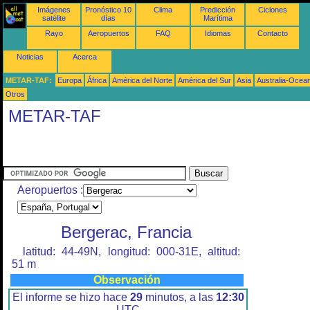
Imágenes
Pronóstico 10
Clima
Predicción
Ciclones
satélite
días
Marítima
Rayo
Aeropuertos
FAQ
Idiomas
Contacto
Noticias
Acerca
METAR-TAF:
Europa
África
América del Norte
América del Sur
Asia
Australia-Ocea
Otros
METAR-TAF
Aeropuertos :
Bergerac, Francia
latitud: 44-49N, longitud: 000-31E, altitud:
51 m
Observación
El informe se hizo hace
29
minutos, a las
12:30
UTC