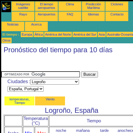
Imágenes
El tiempo
Clima
Predicción
Ciclones
satélite
aeropuertos
Marítima
Rayo
Aeropuertos
FAQ
Idiomas
Contacto
Noticias
Acerca
El tiempo :
Europa
África
América del Norte
América del Sur
Asia
Australia-Oceaní
Otros
Pronóstico del tiempo para 10 días
Ciudades :
temperaturas,
Viento
Tiempo
Logroño, España
Temperatura
Tiempo
(°C)
noche
mañana
tarde
anochec