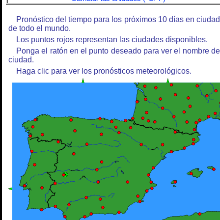
Pronóstico del tiempo para los próximos 10 días en ciuda
de todo el mundo.
Los puntos rojos representan las ciudades disponibles.
Ponga el ratón en el punto deseado para ver el nombre de
ciudad.
Haga clic para ver los pronósticos meteorológicos.