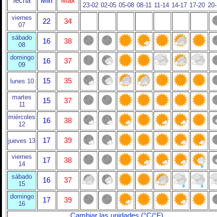
fecha
Min
Max
23-02
02-05
05-08
08-11
11-14
14-17
17-20
20
viernes
22
34
07
sábado
16
38
08
domingo
16
37
09
15
35
lunes 10
martes
15
37
11
miércoles
16
38
12
17
39
jueves 13
viernes
17
38
14
sábado
16
37
15
domingo
17
39
16
Cambiar las unidades (°C/°F)