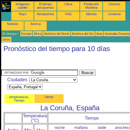
Imágenes
El tiempo
Clima
Predicción
Ciclones
satélite
aeropuertos
Marítima
Rayo
Aeropuertos
FAQ
Idiomas
Contacto
Noticias
Acerca
El tiempo :
Europa
África
América del Norte
América del Sur
Asia
Australia-Oceaní
Otros
Pronóstico del tiempo para 10 días
Ciudades :
temperaturas,
Viento
Tiempo
La Coruña, España
Temperatura
Tiempo
(°C)
noche
mañana
tarde
anochec