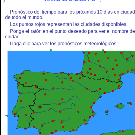
Pronóstico del tiempo para los próximos 10 días en ciuda
de todo el mundo.
Los puntos rojos representan las ciudades disponibles.
Ponga el ratón en el punto deseado para ver el nombre de
ciudad.
Haga clic para ver los pronósticos meteorológicos.