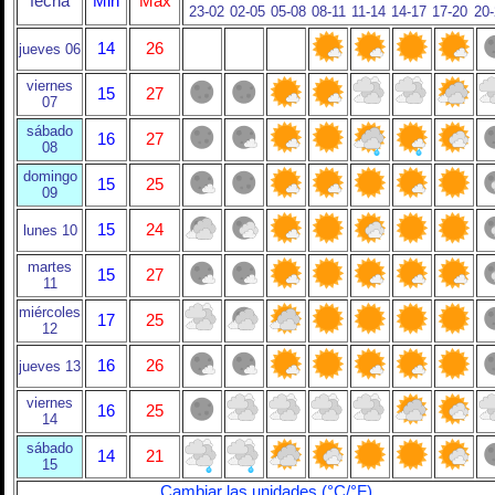
fecha
Min
Max
23-02
02-05
05-08
08-11
11-14
14-17
17-20
20
14
26
jueves 06
viernes
15
27
07
sábado
16
27
08
domingo
15
25
09
15
24
lunes 10
martes
15
27
11
miércoles
17
25
12
16
26
jueves 13
viernes
16
25
14
sábado
14
21
15
Cambiar las unidades (°C/°F)