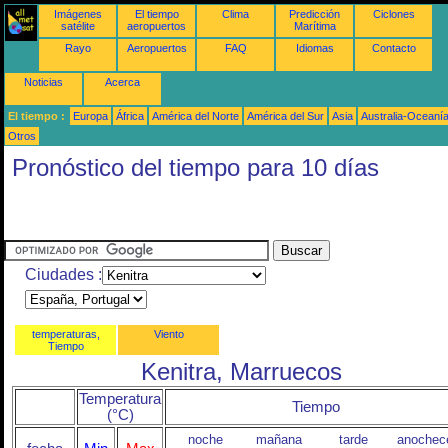
Imágenes
El tiempo
Clima
Predicción
Ciclones
satélite
aeropuertos
Marítima
Rayo
Aeropuertos
FAQ
Idiomas
Contacto
Noticias
Acerca
El tiempo :
Europa
África
América del Norte
América del Sur
Asia
Australia-Oceaní
Otros
Pronóstico del tiempo para 10 días
Ciudades :
temperaturas,
Viento
Tiempo
Kenitra, Marruecos
Temperatura
Tiempo
(°C)
noche
mañana
tarde
anochec