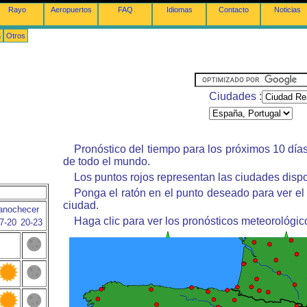
Rayo
Aeropuertos
FAQ
Idiomas
Contacto
Noticias
a
Otros
Ciudades :
Pronóstico del tiempo para los próximos 10 día
de todo el mundo.
Los puntos rojos representan las ciudades dispo
Ponga el ratón en el punto deseado para ver el
ciudad.
anochecer
Haga clic para ver los pronósticos meteorológic
7-20
20-23