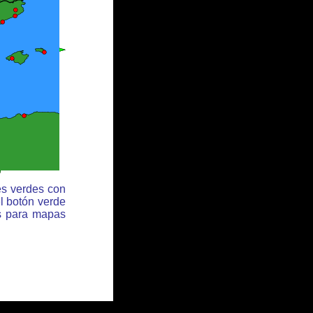
es verdes con
l botón verde
es para mapas