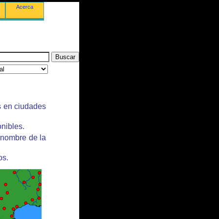
Acerca
s en ciudades
nibles.
 nombre de la
os.