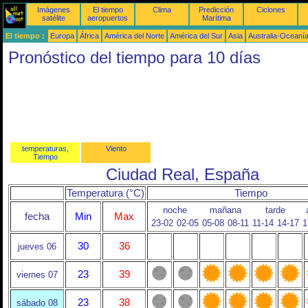
Imágenes
El tiempo
Clima
Predicción
Ciclones
satélite
aeropuertos
Marítima
El tiempo :
Europa
África
América del Norte
América del Sur
Asia
Australia-Oceaní
Pronóstico del tiempo para 10 días
temperaturas,
Viento
Tiempo
Ciudad Real, España
Temperatura (°C)
Tiempo
noche
mañana
tarde
fecha
Min
Max
23-02
02-05
05-08
08-11
11-14
14-17
1
30
36
jueves 06
23
39
viernes 07
23
38
sábado 08