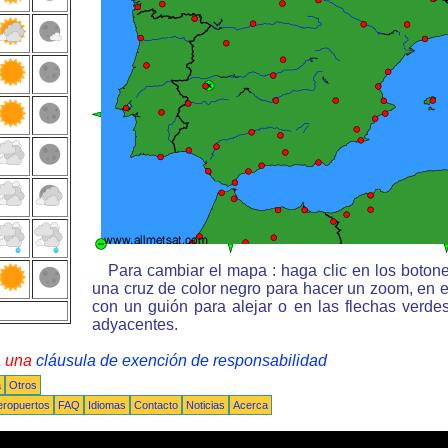
Para cambiar el mapa : haga clic en los boton
una cruz de color negro para hacer un zoom, en e
con un guión para alejar o en las flechas verd
adyacentes.
a una
cláusula de exención de responsabilidad
a
Otros
eropuertos
FAQ
Idiomas
Contacto
Noticias
Acerca