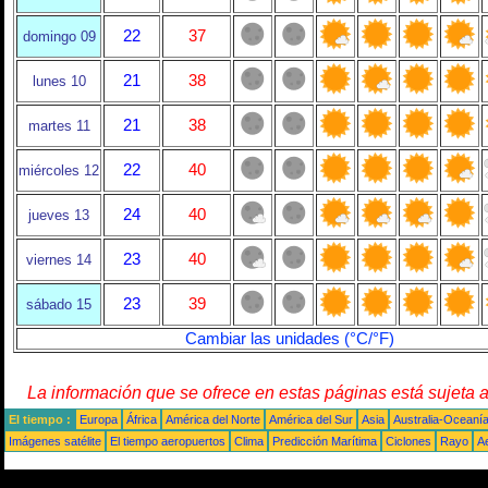
22
37
domingo 09
21
38
lunes 10
21
38
martes 11
22
40
miércoles 12
24
40
jueves 13
23
40
viernes 14
23
39
sábado 15
Cambiar las unidades (°C/°F)
La información que se ofrece en estas páginas está sujeta 
El tiempo :
Europa
África
América del Norte
América del Sur
Asia
Australia-Oceaní
Imágenes satélite
El tiempo aeropuertos
Clima
Predicción Marítima
Ciclones
Rayo
A