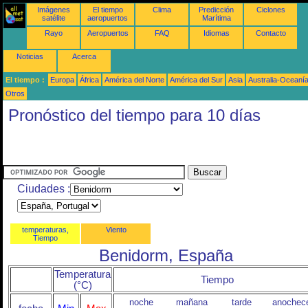
Imágenes
El tiempo
Clima
Predicción
Ciclones
satélite
aeropuertos
Marítima
Rayo
Aeropuertos
FAQ
Idiomas
Contacto
Noticias
Acerca
El tiempo :
Europa
África
América del Norte
América del Sur
Asia
Australia-Oceaní
Otros
Pronóstico del tiempo para 10 días
Ciudades :
temperaturas,
Viento
Tiempo
Benidorm, España
Temperatura
Tiempo
(°C)
noche
mañana
tarde
anochec