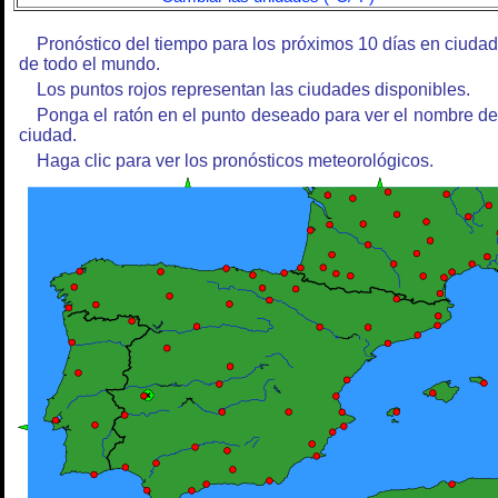
Pronóstico del tiempo para los próximos 10 días en ciuda
de todo el mundo.
Los puntos rojos representan las ciudades disponibles.
Ponga el ratón en el punto deseado para ver el nombre de
ciudad.
Haga clic para ver los pronósticos meteorológicos.