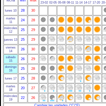
fecha
Min
Max
23-02
02-05
05-08
08-11
11-14
14-17
17-20
20
28
30
lunes 10
martes
24
28
11
miércoles
25
29
12
25
29
jueves 13
viernes
26
30
14
sábado
26
29
15
domingo
25
28
16
25
28
lunes 17
martes
20
27
18
miércoles
22
26
19
Cambiar las unidades (°C/°F)