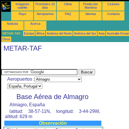
Imágenes
Pronóstico 10
Clima
Predicción
Ciclones
satélite
días
Marítima
Rayo
Aeropuertos
FAQ
Idiomas
Contacto
Noticias
Acerca
METAR-TAF:
Europa
África
América del Norte
América del Sur
Asia
Australia-Ocea
Otros
METAR-TAF
Aeropuertos :
Base Aérea de Almagro
Almagro, España
latitud: 38-57-11N, longitud: 3-44-29W,
altitud: 629 m
Observación