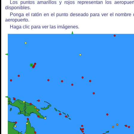
Los puntos amarillos y rojos representan los aeropuer
disponibles.
Ponga el ratón en el punto deseado para ver el nombre 
aeropuerto.
Haga clic para ver las imágenes.