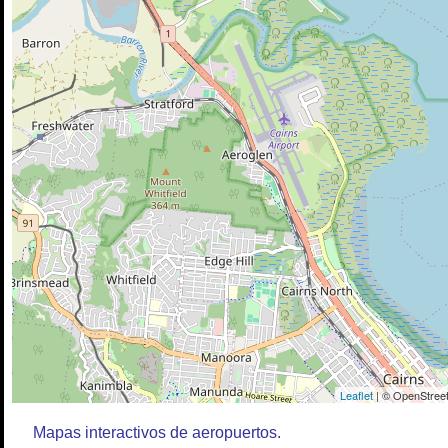
Leaflet
| © OpenStreet
Mapas interactivos de aeropuertos.