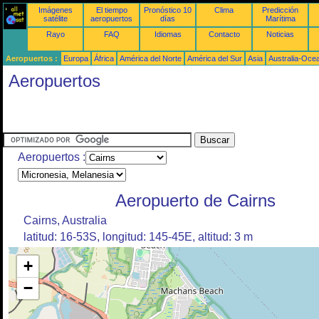
Imágenes
El tiempo
Pronóstico 10
Clima
Predicción
satélite
aeropuertos
días
Marítima
Rayo
FAQ
Idiomas
Contacto
Noticias
Aeropuertos :
Europa
África
América del Norte
América del Sur
Asia
Australia-Oce
Aeropuertos
Aeropuertos :
Aeropuerto de Cairns
Cairns, Australia
latitud: 16-53S, longitud: 145-45E, altitud: 3 m
+
−