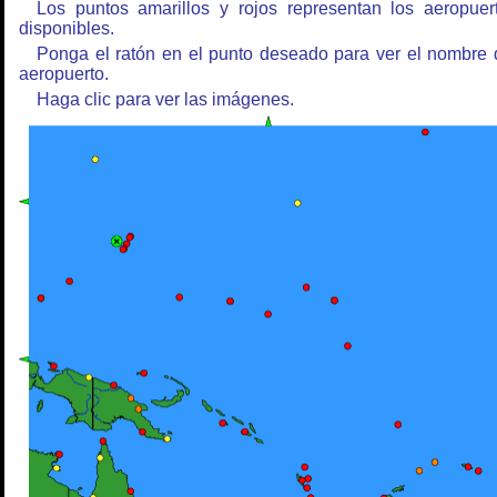
Los puntos amarillos y rojos representan los aeropuer
disponibles.
Ponga el ratón en el punto deseado para ver el nombre 
aeropuerto.
Haga clic para ver las imágenes.