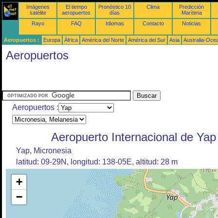
Imágenes
El tiempo
Pronóstico 10
Clima
Predicción
satélite
aeropuertos
días
Marítima
Rayo
FAQ
Idiomas
Contacto
Noticias
Aeropuertos :
Europa
África
América del Norte
América del Sur
Asia
Australia-Oce
Aeropuertos
Aeropuertos :
Aeropuerto Internacional de Yap
Yap, Micronesia
latitud: 09-29N, longitud: 138-05E, altitud: 28 m
+
−