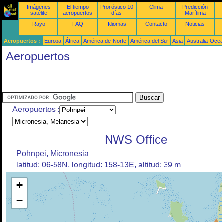
Imágenes
El tiempo
Pronóstico 10
Clima
Predicción
satélite
aeropuertos
días
Marítima
Rayo
FAQ
Idiomas
Contacto
Noticias
Aeropuertos :
Europa
África
América del Norte
América del Sur
Asia
Australia-Oce
Aeropuertos
Aeropuertos :
NWS Office
Pohnpei, Micronesia
latitud: 06-58N, longitud: 158-13E, altitud: 39 m
+
−