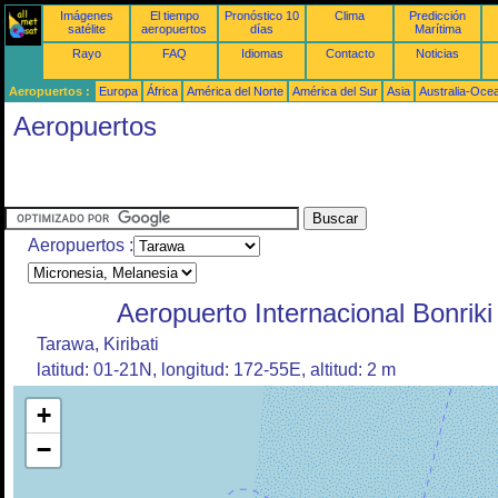
Imágenes
El tiempo
Pronóstico 10
Clima
Predicción
satélite
aeropuertos
días
Marítima
Rayo
FAQ
Idiomas
Contacto
Noticias
Aeropuertos :
Europa
África
América del Norte
América del Sur
Asia
Australia-Oce
Aeropuertos
Aeropuertos :
Aeropuerto Internacional Bonriki
Tarawa, Kiribati
latitud: 01-21N, longitud: 172-55E, altitud: 2 m
+
−