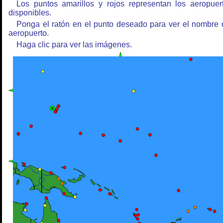
Los puntos amarillos y rojos representan los aeropuer
disponibles.
Ponga el ratón en el punto deseado para ver el nombre 
aeropuerto.
Haga clic para ver las imágenes.