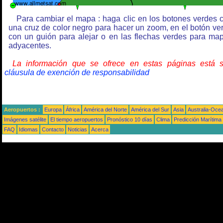
Para cambiar el mapa : haga clic en los botones verdes 
una cruz de color negro para hacer un zoom, en el botón ve
con un guión para alejar o en las flechas verdes para ma
adyacentes.
La información que se ofrece en estas páginas está 
cláusula de exención de responsabilidad
Aeropuertos :
Europa
África
América del Norte
América del Sur
Asia
Australia-Oce
Imágenes satélite
El tiempo aeropuertos
Pronóstico 10 días
Clima
Predicción Marítima
FAQ
Idiomas
Contacto
Noticias
Acerca