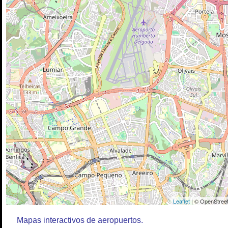
Leaflet
| © OpenStreet
Mapas interactivos de aeropuertos.