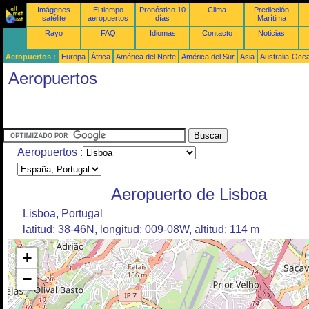
Imágenes
El tiempo
Pronóstico 10
Clima
Predicción
satélite
aeropuertos
días
Marítima
Rayo
FAQ
Idiomas
Contacto
Noticias
Aeropuertos :
Europa
África
América del Norte
América del Sur
Asia
Australia-Oce
Aeropuertos
Aeropuertos :
Aeropuerto de Lisboa
Lisboa, Portugal
latitud: 38-46N, longitud: 009-08W, altitud: 114 m
+
−