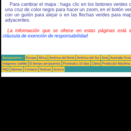
Para cambiar el mapa : haga clic en los botones verdes 
una cruz de color negro para hacer un zoom, en el botón ve
con un guión para alejar o en las flechas verdes para ma
adyacentes.
La información que se ofrece en estas páginas está 
cláusula de exención de responsabilidad
Aeropuertos :
Europa
África
América del Norte
América del Sur
Asia
Australia-Oce
Imágenes satélite
El tiempo aeropuertos
Pronóstico 10 días
Clima
Predicción Marítima
FAQ
Idiomas
Contacto
Noticias
Acerca