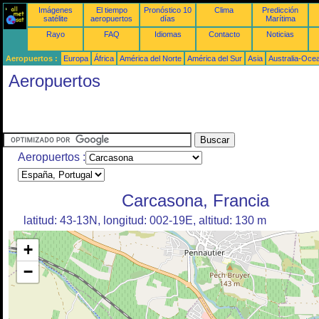
Imágenes
El tiempo
Pronóstico 10
Clima
Predicción
satélite
aeropuertos
días
Marítima
Rayo
FAQ
Idiomas
Contacto
Noticias
Aeropuertos :
Europa
África
América del Norte
América del Sur
Asia
Australia-Oce
Aeropuertos
Aeropuertos :
Carcasona, Francia
latitud: 43-13N, longitud: 002-19E, altitud: 130 m
+
−