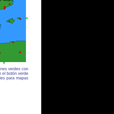
ones verdes con
n el botón verde
rdes para mapas