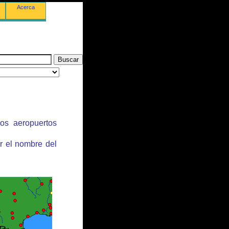
Acerca
los aeropuertos
r el nombre del