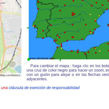
Para cambiar el mapa : haga clic en los bot
una cruz de color negro para hacer un zoom, e
con un guión para alejar o en las flechas ve
Map contributors
adyacentes.
a una
cláusula de exención de responsabilidad