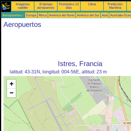
Imágenes
El tiempo
Pronóstico 10
Clima
Predicción
satélite
aeropuertos
días
Marítima
Aeropuertos :
Europa
África
América del Norte
América del Sur
Asia
Australia-Oce
Aeropuertos
Istres, Francia
latitud: 43-31N, longitud: 004-56E, altitud: 23 m
+
−